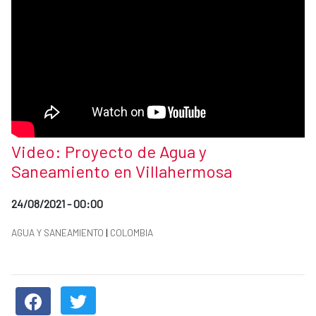
News title
Video: Proyecto de Agua y
Saneamiento en Villahermosa
Date of publication of the news item
24/08/2021 - 00:00
News categories
AGUA Y SANEAMIENTO
|
COLOMBIA
Summary of the news
News content