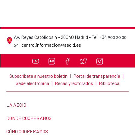
Av. Reyes Católicos 4 - 28040 Madrid - Tel. +34
900 20 30
AECID contact details
|
centro.informacion@aecid.es
54
Subscríbete a nuestro boletín
|
Portal de transparencia
|
Sede electrónica
|
Becas y lectorados
|
Biblioteca
LINK TO THE WEBSITE:
LA AECID
LINK TO THE WEBSITE:
DÓNDE COOPERAMOS
LINK TO THE WEBSITE:
CÓMO COOPERAMOS