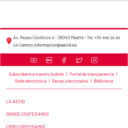
Av. Reyes Católicos 4 - 28040 Madrid - Tel. +34
900 20 30
AECID contact details
|
centro.informacion@aecid.es
54
Subscríbete a nuestro boletín
|
Portal de transparencia
|
Sede electrónica
|
Becas y lectorados
|
Biblioteca
LINK TO THE WEBSITE:
LA AECID
LINK TO THE WEBSITE:
DÓNDE COOPERAMOS
LINK TO THE WEBSITE:
CÓMO COOPERAMOS