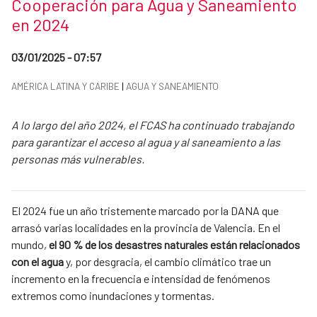
Cooperación para Agua y Saneamiento
en 2024
Date of publication of the news item
03/01/2025 - 07:57
News categories
AMÉRICA LATINA Y CARIBE
|
AGUA Y SANEAMIENTO
Summary of the news
A lo largo del año 2024, el FCAS ha continuado trabajando
para garantizar el acceso al agua y al saneamiento a las
personas más vulnerables.
News content
El 2024 fue un año tristemente marcado por la DANA que
arrasó varias localidades en la provincia de Valencia. En el
mundo,
el 90 % de los desastres naturales están relacionados
con el agua
y, por desgracia, el cambio climático trae un
incremento en la frecuencia e intensidad de fenómenos
extremos como inundaciones y tormentas.