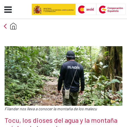
Tocu, los dioses del agua y la 
Skip to Main Content
Caption:
Filander nos lleva a conocer la montaña de los malecu
News title
Tocu, los dioses del agua y la montaña