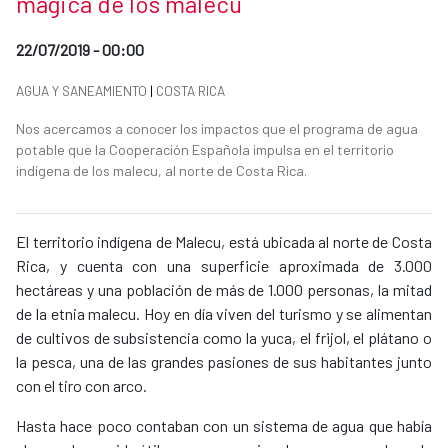
mágica de los malecu
Date of publication of the news item
22/07/2019 - 00:00
News categories
AGUA Y SANEAMIENTO
|
COSTA RICA
Summary of the news
Nos acercamos a conocer los impactos que el programa de agua
potable que la Cooperación Española impulsa en el territorio
indígena de los malecu, al norte de Costa Rica.
News content
El territorio indígena de Malecu, está ubicada al norte de Costa
Rica, y cuenta con una superficie aproximada de 3.000
hectáreas y una población de más de 1.000 personas, la mitad
de la etnia malecu. Hoy en día viven del turismo y se alimentan
de cultivos de subsistencia como la yuca, el frijol, el plátano o
la pesca, una de las grandes pasiones de sus habitantes junto
con el tiro con arco.
Hasta hace poco contaban con un sistema de agua que había