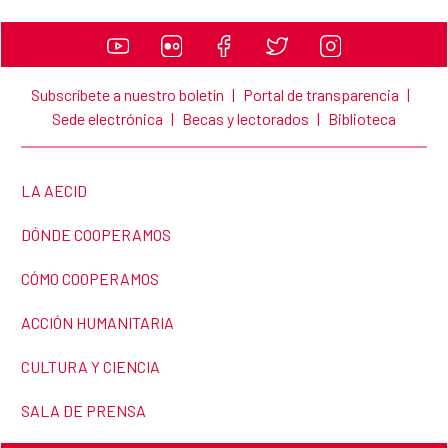
Subscríbete a nuestro boletín
|
Portal de transparencia
|
Sede electrónica
|
Becas y lectorados
|
Biblioteca
LINK TO THE WEBSITE:
LA AECID
LINK TO THE WEBSITE:
DÓNDE COOPERAMOS
LINK TO THE WEBSITE:
CÓMO COOPERAMOS
LINK TO THE WEBSITE:
ACCIÓN HUMANITARIA
LINK TO THE WEBSITE:
CULTURA Y CIENCIA
LINK TO THE WEBSITE:
SALA DE PRENSA