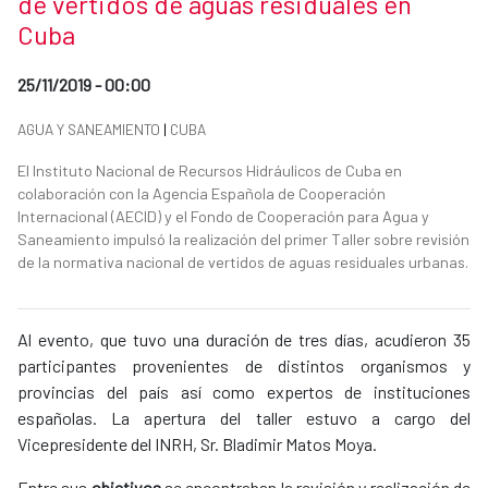
de vertidos de aguas residuales en
Cuba
Date of publication of the news item
25/11/2019 - 00:00
News categories
AGUA Y SANEAMIENTO
|
CUBA
Summary of the news
El Instituto Nacional de Recursos Hidráulicos de Cuba en
colaboración con la Agencia Española de Cooperación
Internacional (AECID) y el Fondo de Cooperación para Agua y
Saneamiento impulsó la realización del primer Taller sobre revisión
de la normativa nacional de vertidos de aguas residuales urbanas.
News content
Al evento, que tuvo una duración de tres días, acudieron 35
participantes provenientes de distintos organismos y
provincias del país así como expertos de instituciones
españolas. La apertura del taller estuvo a cargo del
Vicepresidente del INRH, Sr. Bladimir Matos Moya.
Entre sus
objetivos
se encontraban la revisión y realización de