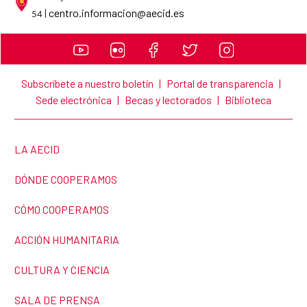
AECID contact details
|
centro.informacion@aecid.es
54
Subscríbete a nuestro boletín
|
Portal de transparencia
|
Sede electrónica
|
Becas y lectorados
|
Biblioteca
LINK TO THE WEBSITE:
LA AECID
LINK TO THE WEBSITE:
DÓNDE COOPERAMOS
LINK TO THE WEBSITE:
CÓMO COOPERAMOS
LINK TO THE WEBSITE:
ACCIÓN HUMANITARIA
LINK TO THE WEBSITE:
CULTURA Y CIENCIA
LINK TO THE WEBSITE:
SALA DE PRENSA