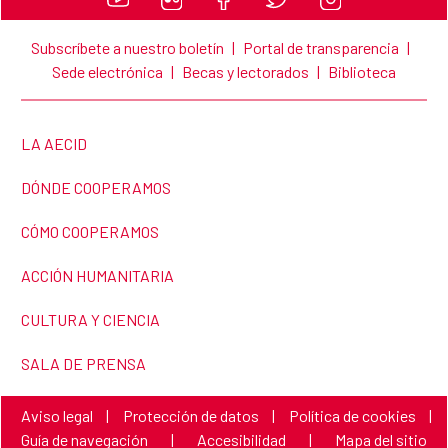
Subscríbete a nuestro boletín
|
Portal de transparencia
|
Sede electrónica
|
Becas y lectorados
|
Biblioteca
LINK TO THE WEBSITE:
LA AECID
LINK TO THE WEBSITE:
DÓNDE COOPERAMOS
LINK TO THE WEBSITE:
CÓMO COOPERAMOS
LINK TO THE WEBSITE:
ACCIÓN HUMANITARIA
LINK TO THE WEBSITE:
CULTURA Y CIENCIA
LINK TO THE WEBSITE:
SALA DE PRENSA
Link to the website:
Link to the website:
Link to the website:
Aviso legal
|
Protección de datos
|
Política de cookies
|
Link to the website:
Link to the website:
Link to the webs
Guía de navegación
|
Accesibilidad
|
Mapa del sitio