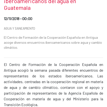
iberoamericanos del agua en
Guatemala
Date of publication of the news item
12/11/2018 - 00:00
News categories
AGUA Y SANEAMIENTO
Summary of the news
El Centro de Formación de la Cooperación Española en Antigua
acoge diversos encuentros iberoamericanos sobre agua y cambio
climático.
News content
El Centro de Formación de la Cooperación Española en
Antigua acogió la semana pasada diferentes encuentros de
representantes de los estados iberoamericanos. Las
actividades, centradas en la cooperación regional en materia
de agua y de cambio climático, contaron con el apoyo y
participación de representantes de la Agencia Española de
Cooperación en materia de agua y del Ministerio para la
Transición Ecológica.