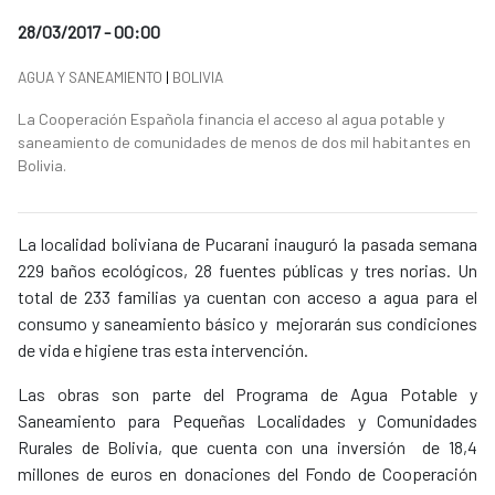
Date of publication of the news item
28/03/2017 - 00:00
News categories
AGUA Y SANEAMIENTO
|
BOLIVIA
Summary of the news
La Cooperación Española financia el acceso al agua potable y
saneamiento de comunidades de menos de dos mil habitantes en
Bolivia.
News content
La localidad boliviana de Pucarani inauguró la pasada semana
229 baños ecológicos, 28 fuentes públicas y tres norias. Un
total de 233 familias ya cuentan con acceso a agua para el
consumo y saneamiento básico y mejorarán sus condiciones
de vida e higiene tras esta intervención.
Las obras son parte del Programa de Agua Potable y
Saneamiento para Pequeñas Localidades y Comunidades
Rurales de Bolivia, que cuenta con una inversión de 18,4
millones de euros en donaciones del Fondo de Cooperación