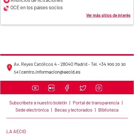
OCE en los países socios
Ver más sitios de interés
Av. Reyes Católicos 4 - 28040 Madrid - Tel. +34
900 20 30
AECID contact details
|
centro.informacion@aecid.es
54
Subscríbete a nuestro boletín
|
Portal de transparencia
|
Sede electrónica
|
Becas y lectorados
|
Biblioteca
LINK TO THE WEBSITE:
LA AECID