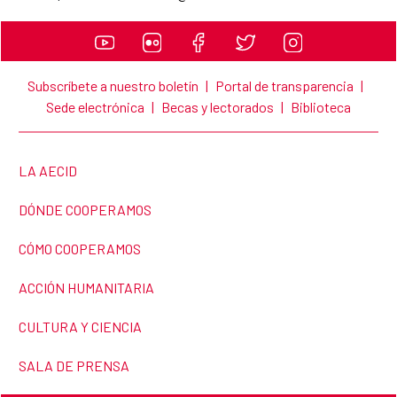
Subscríbete a nuestro boletín
|
Portal de transparencia
|
Sede electrónica
|
Becas y lectorados
|
Biblioteca
LINK TO THE WEBSITE:
LA AECID
LINK TO THE WEBSITE:
DÓNDE COOPERAMOS
LINK TO THE WEBSITE:
CÓMO COOPERAMOS
LINK TO THE WEBSITE:
ACCIÓN HUMANITARIA
LINK TO THE WEBSITE:
CULTURA Y CIENCIA
LINK TO THE WEBSITE:
SALA DE PRENSA