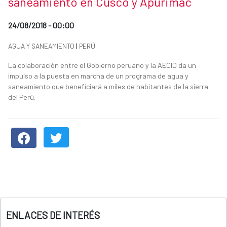
saneamiento en Cusco y Apurimac
Date of publication of the news item
24/08/2018 - 00:00
News categories
AGUA Y SANEAMIENTO
|
PERÚ
Summary of the news
La colaboración entre el Gobierno peruano y la AECID da un
impulso a la puesta en marcha de un programa de agua y
saneamiento que beneficiará a miles de habitantes de la sierra
del Perú.
News content
ENLACES DE INTERÉS