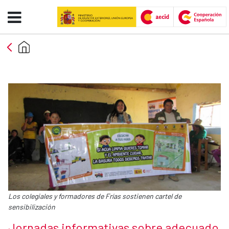
Jornadas informativas sobre ad
Skip to Main Content
Caption:
Los colegiales y formadores de Frías sostienen cartel de
sensibilización
News title
Jornadas informativas sobre adecuado