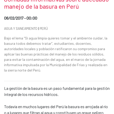
manejo de la basura en Perú
Date of publication of the news item
06/02/2017 - 00:00
News categories
AGUA Y SANEAMIENTO
|
PERÚ
Summary of the news
Bajo el lema “Si agua limpia quieres tomar y el ambiente cuidar, la
basura todos debemos tratar”, estudiantes, docentes,
autoridades locales y población ratificaron su compromiso para
aplicar las buenas prácticas del manejo de los residuos sólidos,
para evitar la contaminación del agua, en el marco de la jornada
informativa impulsada por la Municipalidad de Frías y realizada en
la sierra norte del Perú.
News content
La gestión de la basura es un paso fundamental para la gestión
integral de los recursos hídricos.
Todavía en muchos lugares del Perú la basura es arrojada al río
o a lugares que filtran al agua y constituyen un grave peligro