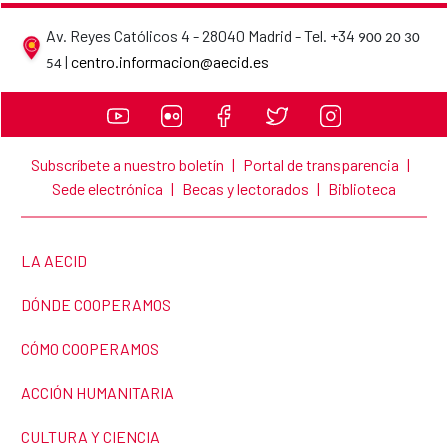
Av. Reyes Católicos 4 - 28040 Madrid - Tel. +34
900 20 30
AECID contact details
|
centro.informacion@aecid.es
54
Subscríbete a nuestro boletín
|
Portal de transparencia
|
Sede electrónica
|
Becas y lectorados
|
Biblioteca
LINK TO THE WEBSITE:
LA AECID
LINK TO THE WEBSITE:
DÓNDE COOPERAMOS
LINK TO THE WEBSITE:
CÓMO COOPERAMOS
LINK TO THE WEBSITE:
ACCIÓN HUMANITARIA
LINK TO THE WEBSITE:
CULTURA Y CIENCIA