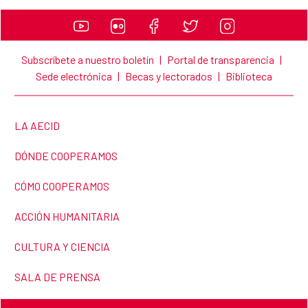
Subscríbete a nuestro boletín
|
Portal de transparencia
|
Sede electrónica
|
Becas y lectorados
|
Biblioteca
LINK TO THE WEBSITE:
LA AECID
LINK TO THE WEBSITE:
DÓNDE COOPERAMOS
LINK TO THE WEBSITE:
CÓMO COOPERAMOS
LINK TO THE WEBSITE:
ACCIÓN HUMANITARIA
LINK TO THE WEBSITE:
CULTURA Y CIENCIA
LINK TO THE WEBSITE:
SALA DE PRENSA