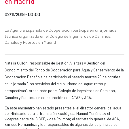
en Madrid
Date of publication of the news item
02/11/2019 - 00:00
News categories
Summary of the news
La Agencia Española de Cooperación participa en una jornada
técnica organizada en el Colegio de Ingenieros de Caminos,
Canales y Puertos en Madrid
News content
Natalia Gullón, responsable de Gestión Alianzas y Ge
stión del
Conocimiento del Fondo de Cooperación para Agua y Saneamiento de la
Cooperación Española ha participado el pasado martes 29 de octubre
en la jornada "Los servicios del ciclo urbano del agua: retos y
perspectivas", organizada por el Colegio de Ingenieros de Caminos,
Canales y Puertos, en colaboración con AEAS y AGA.
En este encuentro han estado presentes el el director general del agua
del Ministerio para la Transición Ecológica, Manuel Menéndez; el
vicepresidente del CICCP, José Polimón; el secretario general de AGA,
Enrique Hernández; y los responsables de algunas de las principales