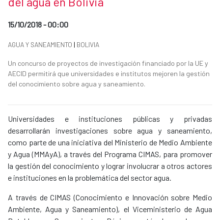
del agua en Bolivia
Date of publication of the news item
15/10/2018 - 00:00
News categories
AGUA Y SANEAMIENTO
|
BOLIVIA
Summary of the news
Un concurso de proyectos de investigación financiado por la UE y
AECID permitirá que universidades e institutos mejoren la gestión
del conocimiento sobre agua y saneamiento.
News content
Universidades e instituciones públicas y privadas
desarrollarán investigaciones sobre agua y saneamiento,
como parte de una iniciativa del Ministerio de Medio Ambiente
y Agua (MMAyA), a través del Programa CIMAS, para promover
la gestión del conocimiento y lograr involucrar a otros actores
e instituciones en la problemática del sector agua.
A través de CIMAS (Conocimiento e Innovación sobre Medio
Ambiente, Agua y Saneamiento), el Viceministerio de Agua