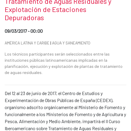
Tratamiento de Aguas Residuales y
Explotación de Estaciones
Depuradoras
Date of publication of the news item
09/03/2017 - 00:00
News categories
AMÉRICA LATINA Y CARIBE
|
AGUA Y SANEAMIENTO
Summary of the news
Los técnicos participantes serán seleccionados entre las
instituciones públicas latinoamericanas implicadas en la
planificación, ejecución y explotación de plantas de tratamiento
de aguas residuales.
News content
Del 12 al 23 de junio de 2017, el Centro de Estudios y
Experimentación de Obras Públicas de España (CEDEX),
organismo adscrito orgánicamente al Ministerio de Fomento y
funcionalmente a los Ministerios de Fomento y de Agricultura y
Pesca, Alimentación y Medio Ambiente, impartirá el II Curso
Iberoamericano sobre Tratamiento de Aguas Residuales y