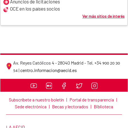
Anuncios de licitaciones
OCE en los países socios
Ver más sitios de interés
Av. Reyes Católicos 4 - 28040 Madrid - Tel. +34
900 20 30
AECID contact details
|
centro.informacion@aecid.es
54
Subscríbete a nuestro boletín
|
Portal de transparencia
|
Sede electrónica
|
Becas y lectorados
|
Biblioteca
LINK TO THE WEBSITE:
LA AECID