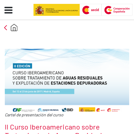
II Curso Iberoamericano sobre T
Skip to Main Content
Caption:
Cartel de presentación del curso
News title
II Curso Iberoamericano sobre