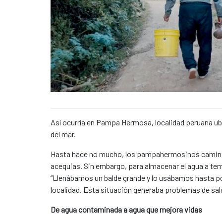
Caption:
News content
Así ocurría en Pampa Hermosa, localidad peruana ubi
del mar.
Hasta hace no mucho, los pampahermosinos caminaba
acequias. Sin embargo, para almacenar el agua a temp
“Llenábamos un balde grande y lo usábamos hasta po
localidad. Esta situación generaba problemas de sa
De agua contaminada a agua que mejora vidas