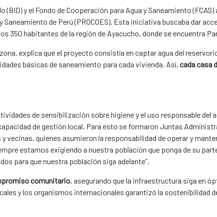
llo (BID) y el Fondo de Cooperación para Agua y Saneamiento (FCAS)
y Saneamiento de Perú (PROCOES). Esta iniciativa buscaba dar acce
 los 350 habitantes de la región de Ayacucho, donde se encuentra
zona, explica que el proyecto consistía en captar agua del reservor
 unidades básicas de saneamiento para cada vivienda. Así,
cada casa
ividades de sensibilización sobre higiene y el uso responsable del a
a capacidad de gestión local. Para esto se formaron Juntas Administ
vecinas, quienes asumieron la responsabilidad de operar y mantene
empre estamos exigiendo a nuestra población que ponga de su parte
s para que nuestra población siga adelante”.
ompromiso comunitario
, asegurando que la infraestructura siga en ó
cales y los organismos internacionales garantizó la sostenibilidad d