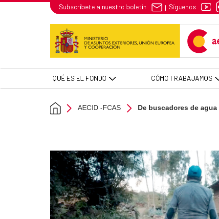
De buscadores de agua a guardi
Síguenos
Subscríbete a nuestro boletín
|
Skip to Main Content
QUÉ ES EL FONDO
CÓMO TRABAJAMOS
AECID -FCAS
De buscadores de agua a