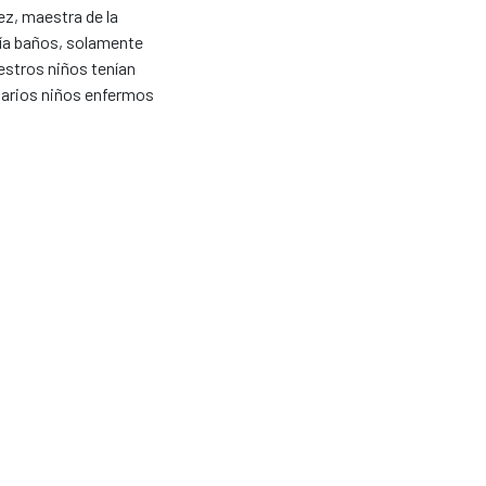
z, maestra de la
bía baños, solamente
estros niños tenían
varios niños enfermos