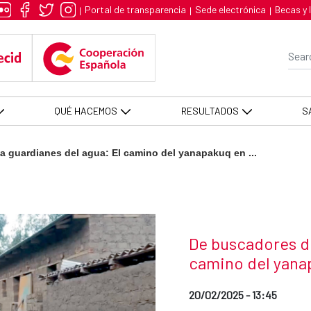
anes del agua: El camino del y
Portal de transparencia
Sede electrónica
Becas y 
|
|
|
Se
QUÉ HACEMOS
RESULTADOS
S
 guardianes del agua: El camino del yanapakuq en ...
News title
De buscadores de
camino del yan
Date of publication of the
20/02/2025 - 13:45