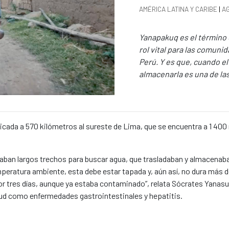
News categories
AMÉRICA LATINA Y CARIBE
|
A
Summary of the news
Yanapakuq es el término 
rol vital para las comuni
Perú. Y es que, cuando el 
almacenarla es una de las
cada a 570 kilómetros al sureste de Lima, que se encuentra a 1 400 
n largos trechos para buscar agua, que trasladaban y almacenaban
eratura ambiente, esta debe estar tapada y, aún así, no dura más de
r tres días, aunque ya estaba contaminado”, relata Sócrates Yanasu
lud como enfermedades gastrointestinales y hepatitis.