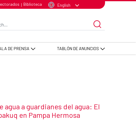
anapakuq en Pampa Hermosa - AEC
lectorados
Biblioteca
|
English
arch Bar
ALA DE PRENSA
TABLÓN DE ANUNCIOS
 agua a guardianes del agua: El
apakuq en Pampa Hermosa
 news item