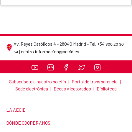
Av. Reyes Católicos 4 - 28040 Madrid - Tel. +34
900 20 30
AECID contact details
|
centro.informacion@aecid.es
54
Subscríbete a nuestro boletín
|
Portal de transparencia
|
Sede electrónica
|
Becas y lectorados
|
Biblioteca
LINK TO THE WEBSITE:
LA AECID
LINK TO THE WEBSITE:
DÓNDE COOPERAMOS