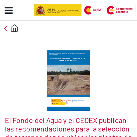
El Fondo del Agua y el CEDEX pu
Skip to Main Content
Caption:
News title
El Fondo del Agua y el CEDEX publican
las recomendaciones para la selección