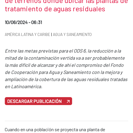
de terrenos donde ubicar las plantas de
tratamiento de aguas residuales
Date of publication of the news item
10/06/2024 - 06:31
News categories
AMÉRICA LATINA Y CARIBE
|
AGUA Y SANEAMIENTO
Summary of the news
Entre las metas previstas para el ODS 6, la reducción a la
mitad de la contaminación vertida va a ser probablemente
la más difícil de alcanzar y de ahí el compromiso del Fondo
de Cooperación para Agua y Saneamiento con la mejora y
ampliación de la cobertura de las aguas residuales tratadas
en Latinoamérica.
News content
Cuando en una población se proyecta una planta de