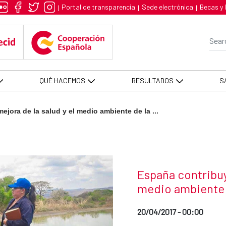
 la salud y el medio ambiente de
Portal de transparencia
Sede electrónica
Becas y 
|
|
|
Se
QUÉ HACEMOS
RESULTADOS
S
ejora de la salud y el medio ambiente de la ...
News title
España contribuye
medio ambiente 
Date of publication of the
20/04/2017 - 00:00