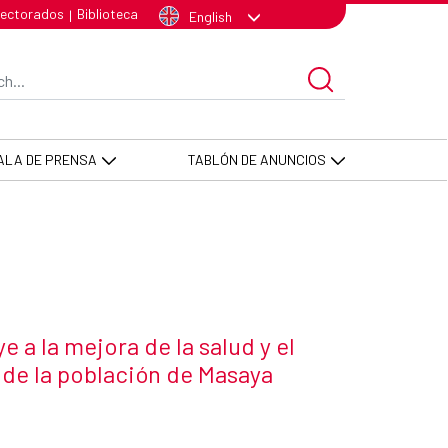
 la población de Masaya - AECID 
lectorados
Biblioteca
|
English
arch Bar
ALA DE PRENSA
TABLÓN DE ANUNCIOS
 a la mejora de la salud y el
de la población de Masaya
 news item