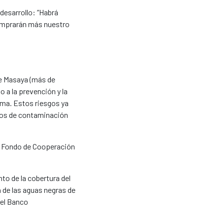
desarrollo: “Habrá
 comprarán más nuestro
de Masaya (más de
o a la prevención y la
ema. Estos riesgos ya
ados de contaminación
el Fondo de Cooperación
to de la cobertura del
n de las aguas negras de
 el Banco