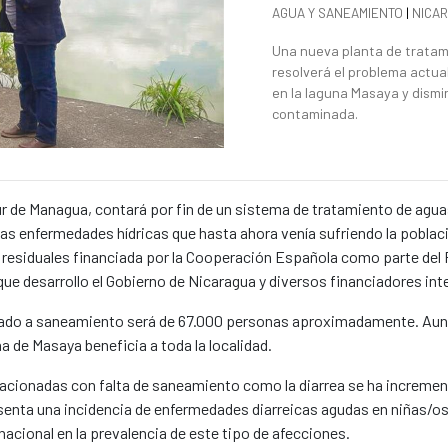
News categories
AGUA Y SANEAMIENTO
|
NICA
Summary of the news
Una nueva planta de tratam
resolverá el problema actual
en la laguna Masaya y dismi
contaminada.
ur de Managua, contará por fin de un sistema de tratamiento de agua
 enfermedades hídricas que hasta ahora venía sufriendo la población
 residuales financiada por la Cooperación Española como parte del 
e desarrollo el Gobierno de Nicaragua y diversos financiadores int
orado a saneamiento será de 67.000 personas aproximadamente. Aunq
na de Masaya beneficia a toda la localidad.
lacionadas con falta de saneamiento como la diarrea se ha incremen
enta una incidencia de enfermedades diarreicas agudas en niñas/o
 nacional en la prevalencia de este tipo de afecciones.