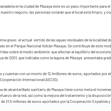
panadería en la ciudad de Masaya este es un paso importante para el 
ra nuestro negocio, las personas notarán que el local está limpio, y
ma grave: el actual vertido de las aguas residuales de la localidad 
ado en el Parque Nacional Volcán​​ Masaya. Se contribuye de este mod
tidas sobre el medio ambiente que afectan al equilibrio del ecosist
agua de 2001, que indicaba como la laguna de Masaya presentaba gr
s y cuentan con un monto de 12,1millones de euros, aportados por 
Cooperación Internacional (AECID).
ma de alcantarillado sanitario de Masaya tiene como meta el incremen
efuerzo de la red, así como la mejora del tratamiento y la disposició
tal de 21,5 millones de euros aportados por la Cooperación Española y