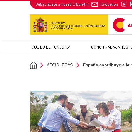
España contribuye a la mejora de
Síguenos
Subscríbete a nuestro boletín
|
Skip to Main Content
QUÉ ES EL FONDO
CÓMO TRABAJAMOS
AECID -FCAS
España contribuye a la m