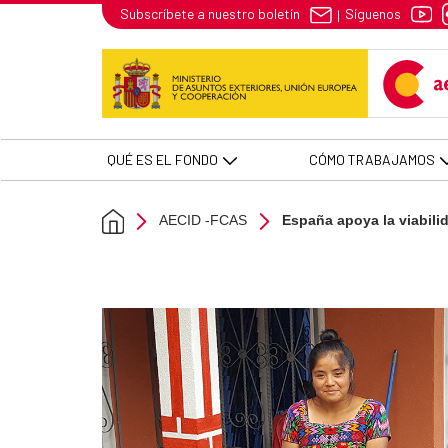
España apoya la viabilidad del 
Síguenos
Subscríbete a nuestro boletín
|
Skip to Main Content
QUÉ ES EL FONDO
CÓMO TRABAJAMOS
AECID -FCAS
España apoya la viabili