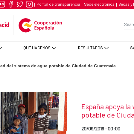
sistema de agua potable de Ciuda
Portal de transparencia
Sede electrónica
Becas y 
|
|
|
Se
QUÉ HACEMOS
RESULTADOS
S
dad del sistema de agua potable de Ciudad de Guatemala
News title
España apoya la 
potable de Ciud
Date of publication of the
20/09/2019 - 00:00