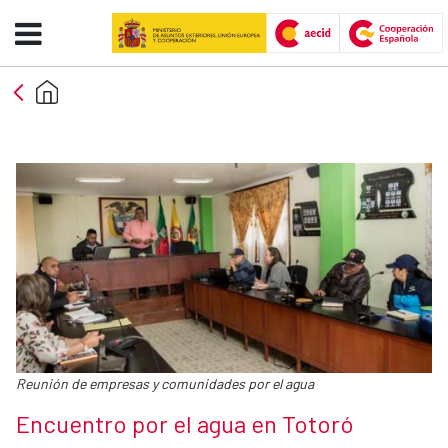
Encuentro por el agua en Totoró
Skip to Main Content
Caption:
Reunión de empresas y comunidades por el agua
News title
Encuentro por el agua en Totoró