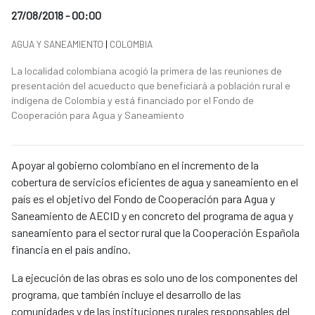
Date of publication of the news item
27/08/2018 - 00:00
News categories
AGUA Y SANEAMIENTO
|
COLOMBIA
Summary of the news
La localidad colombiana acogió la primera de las reuniones de
presentación del acueducto que beneficiará a población rural e
indígena de Colombia y está financiado por el Fondo de
Cooperación para Agua y Saneamiento
News content
Apoyar al gobierno colombiano en el incremento de la
cobertura de servicios eficientes de agua y saneamiento en el
país es el objetivo del Fondo de Cooperación para Agua y
Saneamiento de AECID y en concreto del programa de agua y
saneamiento para el sector rural que la Cooperación Española
financia en el país andino.
La ejecución de las obras es solo uno de los componentes del
programa, que también incluye el desarrollo de las
comunidades y de las instituciones rurales responsables del