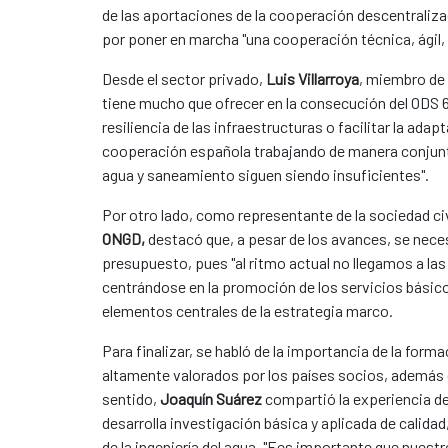
de las aportaciones de la cooperación descentraliz
por poner en marcha "una cooperación técnica, ágil, y
Desde el sector privado,
Luis Villarroya
, miembro de 
tiene mucho que ofrecer en la consecución del ODS 6 y
resiliencia de las infraestructuras o facilitar la adap
cooperación española trabajando de manera conjunta
agua y saneamiento siguen siendo insuficientes".
Por otro lado, como representante de la sociedad civ
ONGD,
destacó que, a pesar de los avances, se nec
presupuesto, pues "al ritmo actual no llegamos a la
centrándose en la promoción de los servicios básic
elementos centrales de la estrategia marco.
Para finalizar, se habló de la importancia de la for
altamente valorados por los países socios, además d
sentido,
J
oaquín Suárez
compartió la experiencia d
desarrolla investigación básica y aplicada de calida
de la ingeniería del agua. "Ees importante que nuest