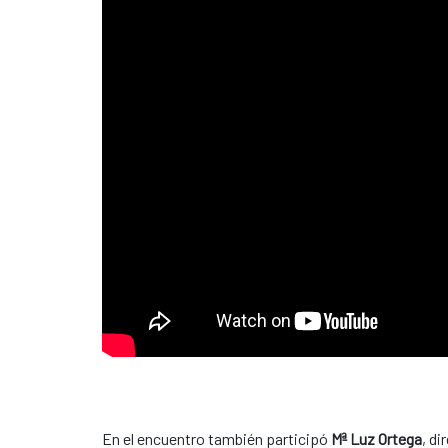
En el encuentro también participó
Mª Luz Ortega
, di