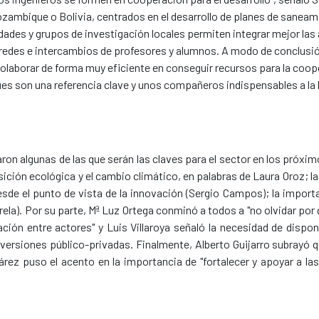
zambique o Bolivia, centrados en el desarrollo de planes de saneam
sidades y grupos de investigación locales permiten integrar mejor las
as redes e intercambios de profesores y alumnos. A modo de conclusi
olaborar de forma muy eficiente en conseguir recursos para la cooper
ues son una referencia clave y unos compañeros indispensables a la h
on algunas de las que serán las claves para el sector en los próxi
nsición ecológica y el cambio climático, en palabras de Laura Oroz; 
esde el punto de vista de la innovación (Sergio Campos); la importa
ela). Por su parte, Mª Luz Ortega conminó a todos a "no olvidar po
ción entre actores" y Luis Villaroya señaló la necesidad de dispon
nversiones público-privadas. Finalmente, Alberto Guijarro subrayó q
árez puso el acento en la importancia de "fortalecer y apoyar a la