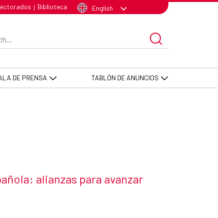
CID -FCAS
lectorados
Biblioteca
|
English
arch Bar
ALA DE PRENSA
TABLÓN DE ANUNCIOS
ñola: alianzas para avanzar
 news item