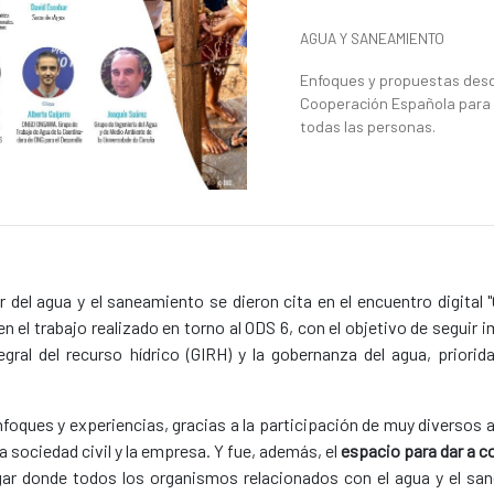
News categories
AGUA Y SANEAMIENTO
Summary of the news
Enfoques y propuestas desde
Cooperación Española para i
todas las personas.
r del agua y el saneamiento se dieron cita en el encuentro digital
 en el trabajo realizado en torno al ODS 6, con el objetivo de seguir
gral del recurso hídrico (GIRH) y la gobernanza del agua, priori
nfoques y experiencias, gracias a la participación de muy diversos 
a sociedad civil y la empresa. Y fue, además, el
espacio para dar a c
gar donde todos los organismos relacionados con el agua y el sa