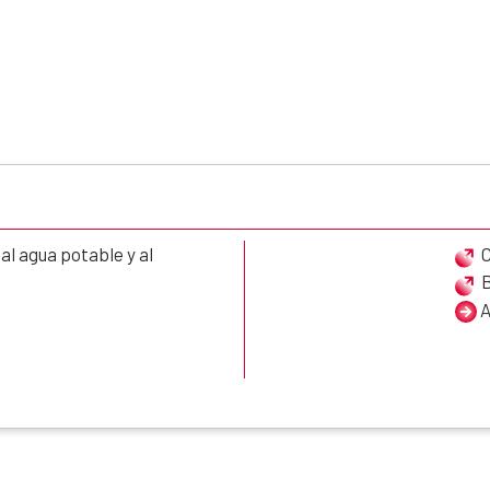
l agua potable y al
C
A