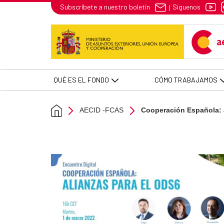
Cooperación Española: alianzas 
Síguenos
Subscríbete a nuestro boletín
|
Skip to Main Content
QUÉ ES EL FONDO
CÓMO TRABAJAMOS
AECID -FCAS
Cooperación Española: a