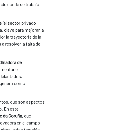
sde donde se trabaja
 "el sector privado
a, clave para mejorar la
or la trayectoria de la
 resolver la falta de
rdinadora de
umentar el
adelantados,
l género como
ientos, que son aspectos
o. En este
de da Coruña
, que
nnovadora en el campo
Suárez, quien también