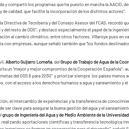
ada y compartir los programas que ha puesto en marcha la AACID, de
 de calidad, que facilite la incorporación de los distintos actores".
la Directiva de Tecniberia y del Consejo Asesor del FCAS, recordó que
 del resto de ODS", y destacó especialmente el papel de la ingenierí
tación al cambio climático, entre otros factores. Villaroya puso en val
 con empresas, aunque señaló también que "los fondos destinados a
il,
Alberto Guijarro Lomeña
, del
Grupo de Trabajo de Agua de la Coo
esita un "mayor y mejor compromiso de la Cooperación Española": a
s metas del ODS 6 para 2030" y priorizar siempre los países menos 
os, con el acceso a los derechos humanos a agua y saneamiento y e
mación, el intercambio de experiencias y la transferencia de conocim
e ser clave para asegurar la buena gestión del agua y el saneamient
el
grupo de Ingeniería del Agua y de Medio Ambiente de la Universida
d, realizando aportaciones científicas y transferencia tecnológica i
ros ingenieros se formen en cooperación para el desarrollo", señaló 