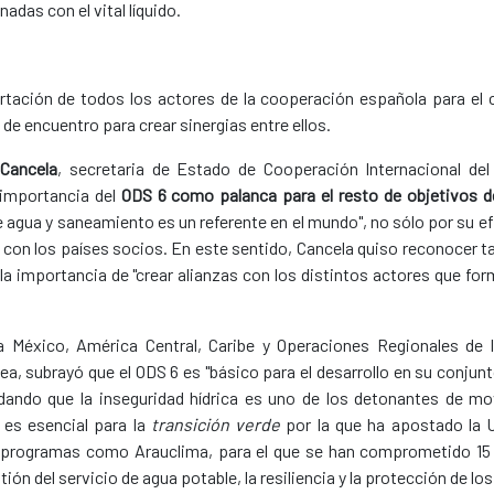
adas con el vital líquido.
ortación de todos los actores de la cooperación española para el c
de encuentro para crear sinergias entre ellos.
 Cancela
, secretaria de Estado de Cooperación Internacional del
 importancia del
ODS 6 como palanca para el resto de objetivos 
 agua y saneamiento es un referente en el mundo", no sólo por su ef
a con los países socios. En este sentido, Cancela quiso reconocer t
la importancia de "crear alianzas con los distintos actores que for
a México, América Central, Caribe y Operaciones Regionales de l
, subrayó que el ODS 6 es "básico para el desarrollo en su conjunt
cordando que la inseguridad hídrica es uno de los detonantes de m
 es esencial para la
transición verde
por la que ha apostado la U
e programas como Arauclima, para el que se han comprometido 15 
ión del servicio de agua potable, la resiliencia y la protección de lo