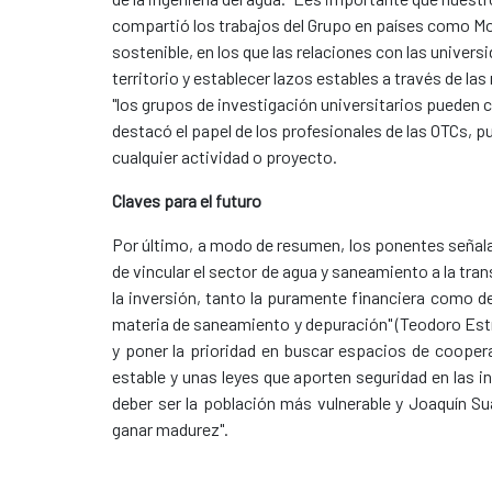
compartió los trabajos del Grupo en países como Mo
sostenible, en los que las relaciones con las univer
territorio y establecer lazos estables a través de l
"los grupos de investigación universitarios pueden c
destacó el papel de los profesionales de las OTCs, p
cualquier actividad o proyecto.
Claves para el futuro
Por último, a modo de resumen, los ponentes señalar
de vincular el sector de agua y saneamiento a la tra
la inversión, tanto la puramente financiera como d
materia de saneamiento y depuración" (Teodoro Estr
y poner la prioridad en buscar espacios de coopera
estable y unas leyes que aporten seguridad en las i
deber ser la población más vulnerable y Joaquín Su
ganar madurez".