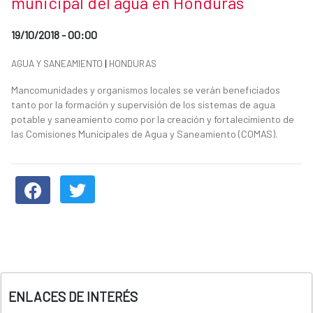
municipal del agua en Honduras
Date of publication of the news item
19/10/2018 - 00:00
News categories
AGUA Y SANEAMIENTO
|
HONDURAS
Summary of the news
Mancomunidades y organismos locales se verán beneficiados
tanto por la formación y supervisión de los sistemas de agua
potable y saneamiento como por la creación y fortalecimiento de
las Comisiones Municipales de Agua y Saneamiento (COMAS).
News content
ENLACES DE INTERÉS