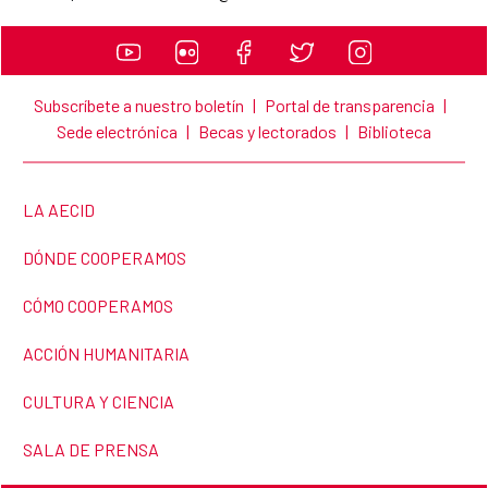
Subscríbete a nuestro boletín
|
Portal de transparencia
|
Sede electrónica
|
Becas y lectorados
|
Biblioteca
LINK TO THE WEBSITE:
LA AECID
LINK TO THE WEBSITE:
DÓNDE COOPERAMOS
LINK TO THE WEBSITE:
CÓMO COOPERAMOS
LINK TO THE WEBSITE:
ACCIÓN HUMANITARIA
LINK TO THE WEBSITE:
CULTURA Y CIENCIA
LINK TO THE WEBSITE:
SALA DE PRENSA