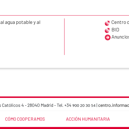
l agua potable y al
Centro 
BID
Anuncios
 Católicos 4 - 28040 Madrid - Tel. +34
|
centro.informa
900 20 30 54
AECID contact details
LINK TO THE WEBSITE:
LINK TO THE WEBSITE:
CÓMO COOPERAMOS
ACCIÓN HUMANITARIA