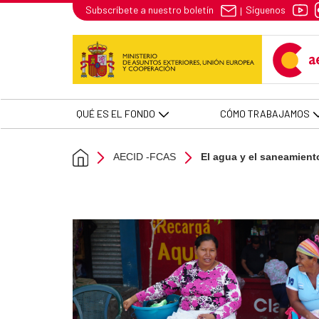
El agua y el saneamiento, funda
Síguenos
Subscríbete a nuestro boletín
|
Skip to Main Content
QUÉ ES EL FONDO
CÓMO TRABAJAMOS
AECID -FCAS
El agua y el saneamient