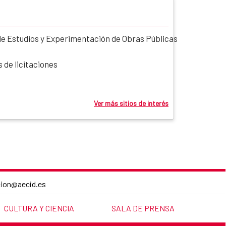
de Estudios y Experimentación de Obras Públicas
 de licitaciones
Ver más sitios de interés
cion@aecid.es
LINK TO THE WEBSITE:
LINK TO THE WEBSITE:
CULTURA Y CIENCIA
SALA DE PRENSA