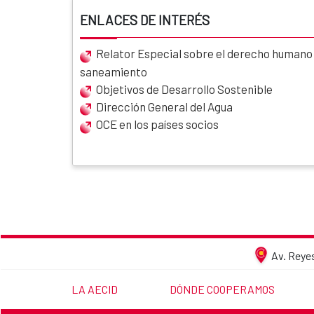
ENLACES DE INTERÉS
Relator Especial sobre el derecho humano a
saneamiento
Objetivos de Desarrollo Sostenible
Dirección General del Agua
OCE en los países socios
Av. Reyes
LINK TO THE WEBSITE:
LINK TO THE WEBSITE:
LA AECID
DÓNDE COOPERAMOS