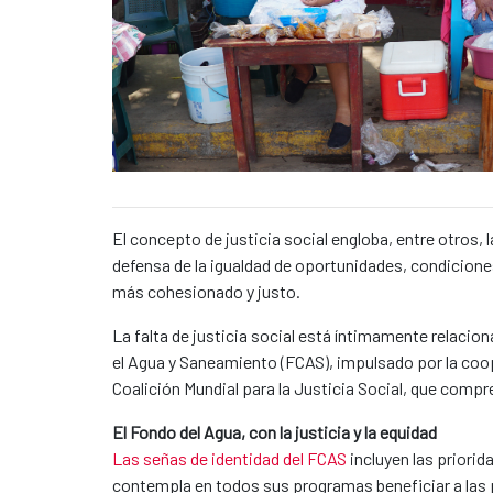
Caption:
News content
El concepto de justicia social engloba, entre otros, 
defensa de la igualdad de oportunidades, condicion
más cohesionado y justo.
La falta de justicia social está íntimamente relacio
el Agua y Saneamiento (FCAS), impulsado por la coope
Coalición Mundial para la Justicia Social, que compr
El Fondo del Agua, con la justicia y la equidad
Las señas de identidad del FCAS
incluyen las priorid
contempla en todos sus programas beneficiar a las p