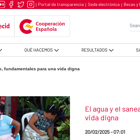
mentales para una vida digna - A
Portal de transparencia
Sede electrónica
Becas y 
|
|
|
Se
QUÉ HACEMOS
RESULTADOS
S
o, fundamentales para una vida digna
News title
El agua y el san
vida digna
Date of publication of the
20/02/2025 - 07:01