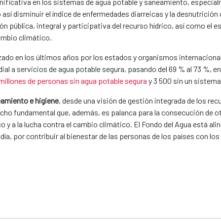
gnificativa en los sistemas de agua potable y saneamiento, especial
sí disminuir el índice de enfermedades diarreicas y la desnutrición c
ón pública, integral y participativa del recurso hídrico, así como el 
ambio climático.
izado en los últimos años por los estados y organismos internaciona
ial a servicios de agua potable segura, pasando del 69 % al 73 %, en
millones de personas sin agua potable segura
y 3 500 sin un sistem
eamiento e higiene
, desde una visión de gestión integrada de los rec
echo fundamental que, además, es palanca para la consecución de o
 y a la lucha contra el cambio climático. El Fondo del Agua está ali
ía, por contribuir al bienestar de las personas de los países con los