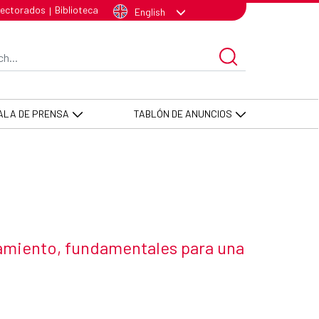
ECID -FCAS
lectorados
Biblioteca
|
English
arch Bar
ALA DE PRENSA
TABLÓN DE ANUNCIOS
eamiento, fundamentales para una
 news item