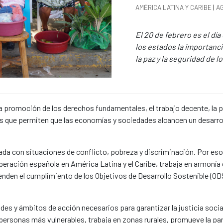
News categories
AMÉRICA LATINA Y CARIBE
|
A
Summary of the news
El 20 de febrero es el dí
los estados la importancia
la paz y la seguridad de l
la promoción de los derechos fundamentales, el trabajo decente, la p
es que permiten que las economías y sociedades alcancen un desarr
nada con situaciones de conflicto, pobreza y discriminación. Por eso
ración española en América Latina y el Caribe, trabaja en armonía c
enden el cumplimiento de los Objetivos de Desarrollo Sostenible (OD
ades y ámbitos de acción necesarios para garantizar la justicia social
ersonas más vulnerables, trabaja en zonas rurales, promueve la par