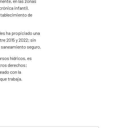
mente, en las zonas
rónica infantil.
establecimiento de
les ha propiciado una
tre 2015 y 2022; sin
a saneamiento seguro.
ursos hídricos, es
tros derechos;
neado con la
 que trabaja.