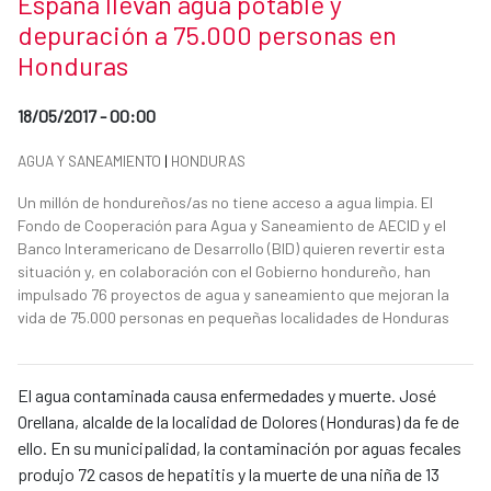
España llevan agua potable y
depuración a 75.000 personas en
Honduras
Date of publication of the news item
18/05/2017 - 00:00
News categories
AGUA Y SANEAMIENTO
|
HONDURAS
Summary of the news
Un millón de hondureños/as no tiene acceso a agua limpia. El
Fondo de Cooperación para Agua y Saneamiento de AECID y el
Banco Interamericano de Desarrollo (BID) quieren revertir esta
situación y, en colaboración con el Gobierno hondureño, han
impulsado 76 proyectos de agua y saneamiento que mejoran la
vida de 75.000 personas en pequeñas localidades de Honduras
News content
El agua contaminada causa enfermedades y muerte. José
Orellana, alcalde de la localidad de Dolores (Honduras) da fe de
ello. En su municipalidad, la contaminación por aguas fecales
produjo 72 casos de hepatitis y la muerte de una niña de 13