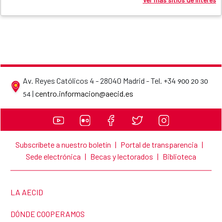
Av. Reyes Católicos 4 - 28040 Madrid - Tel. +34
900 20 30
AECID contact details
|
centro.informacion@aecid.es
54
Subscríbete a nuestro boletín
|
Portal de transparencia
|
Sede electrónica
|
Becas y lectorados
|
Biblioteca
LINK TO THE WEBSITE:
LA AECID
LINK TO THE WEBSITE:
DÓNDE COOPERAMOS