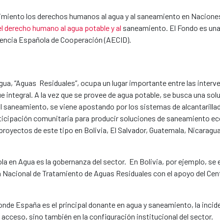
cimiento los derechos humanos al agua y al saneamiento en Naciones
el derecho humano al agua potable y al
saneamiento. El Fondo es una
 Agencia Española de Cooperación (AECID).
gua, “Aguas Residuales”, ocupa un lugar importante entre las interv
integral. A la vez que se provee de agua potable, se busca una solu
al saneamiento, se viene apostando por los sistemas de alcantarilla
rticipación comunitaria para producir soluciones de saneamiento 
n proyectos de este tipo en Bolivia, El Salvador, Guatemala, Nicaragu
 en Agua es la gobernanza del sector. En Bolivia, por ejemplo, se 
an Nacional de Tratamiento de Aguas Residuales con el apoyo del Cen
donde España es el principal donante en agua y saneamiento, la incid
acceso, sino también en la configuración institucional del sector.