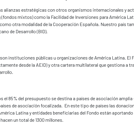
las alianzas estratégicas con otros organismos internacionales y a
g (fondos mixtos) como la Facilidad de Inversiones para América Lat
como otra modalidad de la Cooperación Española. Nuestro país tam
no de Desarrollo (BID).
son instituciones públicas u organizaciones de América Latina. El 
ctamente desde la AEID) y otra cartera multilateral que gestiona a tr
rrollo.
s el 85% del presupuesto se destina a países de asociación amplia 
a países de asociación focalizada. En este tipo de países las donacio
América Latina y entidades beneficiarias del Fondo están aportando
acen un total de 1300 millones.​