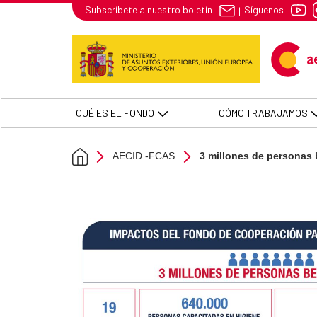
3 millones de personas benefici
Síguenos
Subscríbete a nuestro boletín
|
Skip to Main Content
QUÉ ES EL FONDO
CÓMO TRABAJAMOS
AECID -FCAS
3 millones de personas 