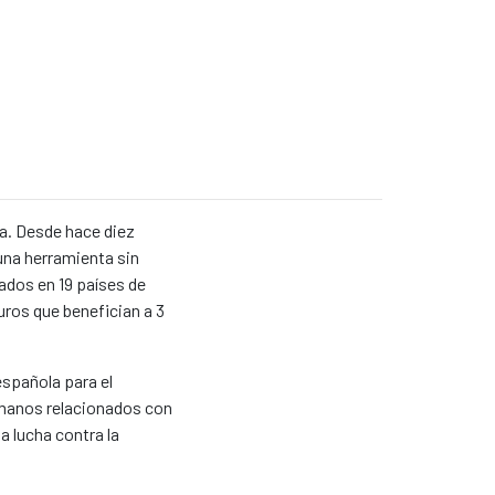
 news item
a. Desde hace diez
 una herramienta sin
ados en 19 países de
uros que benefician a 3
española para el
manos relacionados con
la lucha contra la