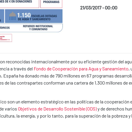
Date of publication of the
21/03/2017 - 00:00
News categories
Summary of the news
son reconocidas internacionalmente por su eficiente gestión del agu
ncia a través del
Fondo de Cooperación para Agua y Saneamiento
,
o, España ha donado más de 790 millones en 67 programas desarroll
es de las contrapartes conforman una cartera de 1.300 millones de e
co son un elemento estratégico en las políticas de la cooperación 
 de varios
Objetivos de Desarrollo Sostenible (ODS)
y de derechos hu
icultura, la energía, y por lo tanto, para la superación de la pobreza y 