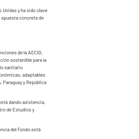
 Unidas y ha sido clave
 apuesta concreta de
enciones de la AECID,
ción sostenible para la
do sanitario
económicas, adaptables
a, Paraguay y República
está dando asistencia,
tro de Estudios y
encia del Fondo está