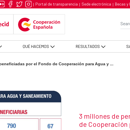
adas por el Fondo de Cooperació
Portal de transparencia
Sede electrónica
Becas y 
|
|
|
Se
QUÉ HACEMOS
RESULTADOS
S
beneficiadas por el Fondo de Cooperación para Agua y ...
News title
3 millones de pe
de Cooperación 