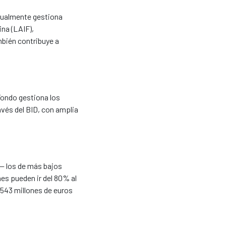
ctualmente gestiona
ina (LAIF),
bién contribuye a
Fondo gestiona los
avés del BID, con amplia
-- los de más bajos
nes pueden ir del 80% al
 543 millones de euros