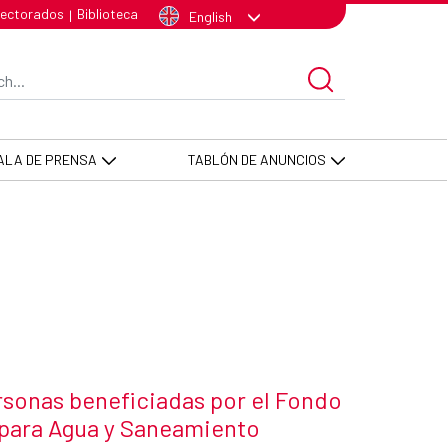
n para Agua y Saneamiento - AEC
lectorados
Biblioteca
|
English
arch Bar
ALA DE PRENSA
TABLÓN DE ANUNCIOS
rsonas beneficiadas por el Fondo
para Agua y Saneamiento