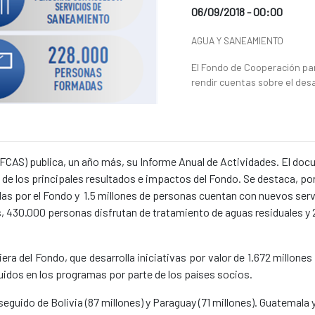
Date of publication of the
06/09/2018 - 00:00
News categories
AGUA Y SANEAMIENTO
Summary of the news
El Fondo de Cooperación pa
rendir cuentas sobre el des
CAS) publica, un año más, su Informe Anual de Actividades. El doc
y de los principales resultados e impactos del Fondo. Se destaca, p
das por el Fondo y 1.5 millones de personas cuentan con nuevos serv
 430.000 personas disfrutan de tratamiento de aguas residuales y 
era del Fondo, que desarrolla iniciativas por valor de 1.672 millone
dos en los programas por parte de los países socios.
 seguido de Bolivia (87 millones) y Paraguay (71 millones). Guatemala 