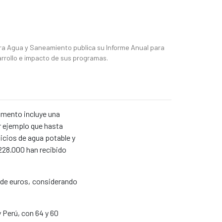
 news item
ra Agua y Saneamiento publica su Informe Anual para
arrollo e impacto de sus programas.
umento incluye una
or ejemplo que hasta
icios de agua potable y
228.000 han recibido
s de euros, considerando
y Perú, con 64 y 60