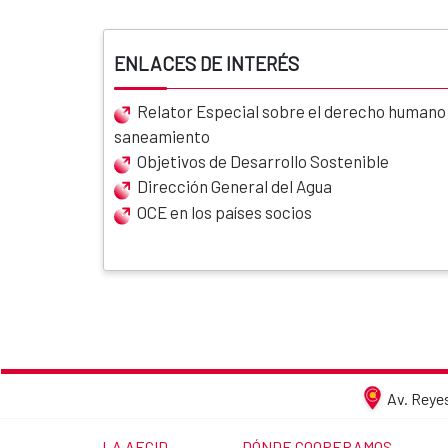
ENLACES DE INTERÉS
Relator Especial sobre el derecho humano a
saneamiento
Objetivos de Desarrollo Sostenible
Dirección General del Agua
OCE en los países socios
Av. Reyes
LINK TO THE WEBSITE:
LINK TO THE WEBSITE:
LA AECID
DÓNDE COOPERAMOS