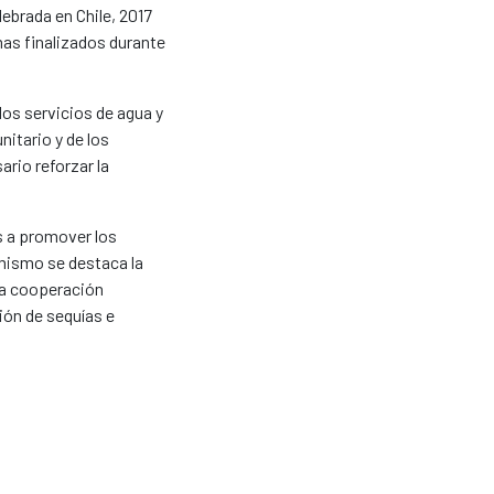
ebrada en Chile, 2017
as finalizados durante
los servicios de agua y
itario y de los
rio reforzar la
s a promover los
mismo se destaca la
la cooperación
ón de sequías e