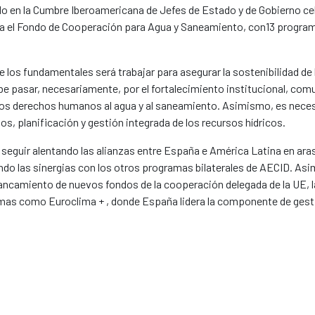
o en la Cumbre Iberoamericana de Jefes de Estado y de Gobierno cel
ra el Fondo de Cooperación para Agua y Saneamiento, con13 program
e los fundamentales será trabajar para asegurar la sostenibilidad de 
pasar, necesariamente, por el fortalecimiento institucional, comun
os derechos humanos al agua y al saneamiento. Asimismo, es necesa
s, planificación y gestión integrada de los recursos hídricos.
seguir alentando las alianzas entre España e América Latina en ara
do las sinergias con los otros programas bilaterales de AECID. Asi
alancamiento de nuevos fondos de la cooperación delegada de la UE, 
as como Euroclima + , donde España lidera la componente de gesti