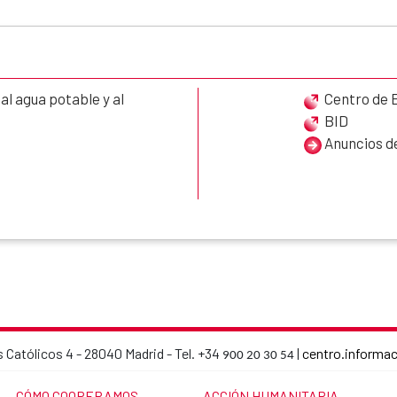
l agua potable y al
Centro de 
BID
Anuncios de
 Católicos 4 - 28040 Madrid - Tel. +34
|
centro.informa
900 20 30 54
AECID contact details
LINK TO THE WEBSITE:
LINK TO THE WEBSITE:
CÓMO COOPERAMOS
ACCIÓN HUMANITARIA