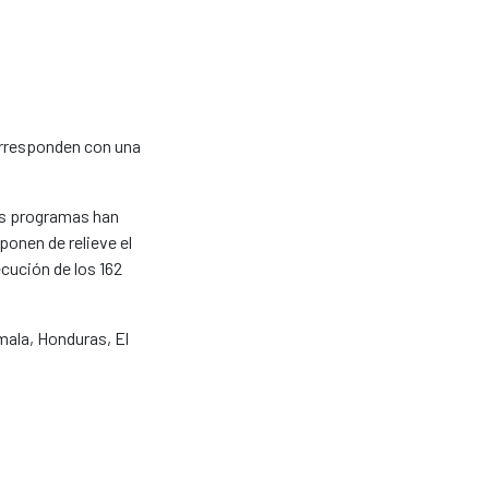
corresponden con una
los programas han
onen de relieve el
cución de los 162
mala, Honduras, El