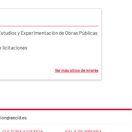
Estudios y Experimentación de Obras Públicas
 licitaciones
Ver más sitios de interés
cion@aecid.es
LINK TO THE WEBSITE:
LINK TO THE WEBSITE:
CULTURA Y CIENCIA
SALA DE PRENSA