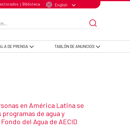
programas de agua y saneamiento
lectorados
Biblioteca
|
English
arch Bar
ALA DE PRENSA
TABLÓN DE ANUNCIOS
rsonas en América Latina se
s programas de agua y
 Fondo del Agua de AECID