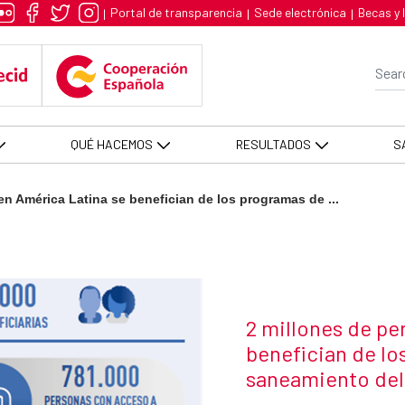
ca Latina se benefician de los 
Portal de transparencia
Sede electrónica
Becas y 
|
|
|
Se
QUÉ HACEMOS
RESULTADOS
S
en América Latina se benefician de los programas de ...
News title
2 millones de pe
benefician de lo
saneamiento del