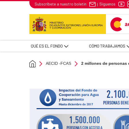
2 millones de personas en Améri
Síguenos
Subscríbete a nuestro boletín
|
Skip to Main Content
QUÉ ES EL FONDO
CÓMO TRABAJAMOS
AECID -FCAS
2 millones de personas 