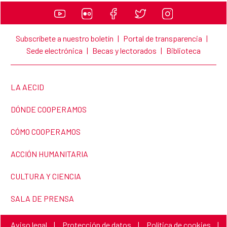
Subscríbete a nuestro boletín
|
Portal de transparencia
|
Sede electrónica
|
Becas y lectorados
|
Biblioteca
LINK TO THE WEBSITE:
LA AECID
LINK TO THE WEBSITE:
DÓNDE COOPERAMOS
LINK TO THE WEBSITE:
CÓMO COOPERAMOS
LINK TO THE WEBSITE:
ACCIÓN HUMANITARIA
LINK TO THE WEBSITE:
CULTURA Y CIENCIA
LINK TO THE WEBSITE:
SALA DE PRENSA
Link to the website:
Link to the website:
Link to the website:
Aviso legal
|
Protección de datos
|
Política de cookies
|