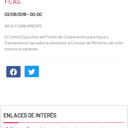
FCAS
Date of publication of the news item
02/08/2018 - 00:00
News categories
AGUA Y SANEAMIENTO
Summary of the news
El Comité Ejecutivo del Fondo de Cooperación para Agua y
Saneamiento aprueba la elevación a Consejo de Ministros de ocho
nuevos programas.
News content
ENLACES DE INTERÉS