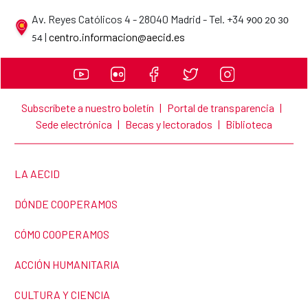
Av. Reyes Católicos 4 - 28040 Madrid - Tel. +34
900 20 30
AECID contact details
|
centro.informacion@aecid.es
54
Subscríbete a nuestro boletín
|
Portal de transparencia
|
Sede electrónica
|
Becas y lectorados
|
Biblioteca
LINK TO THE WEBSITE:
LA AECID
LINK TO THE WEBSITE:
DÓNDE COOPERAMOS
LINK TO THE WEBSITE:
CÓMO COOPERAMOS
LINK TO THE WEBSITE:
ACCIÓN HUMANITARIA
LINK TO THE WEBSITE:
CULTURA Y CIENCIA