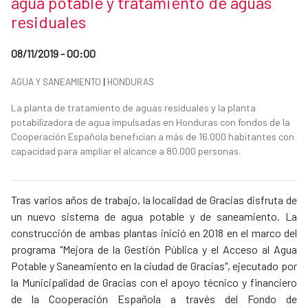
agua potable y tratamiento de aguas
residuales
Date of publication of the news item
08/11/2019 - 00:00
News categories
AGUA Y SANEAMIENTO
|
HONDURAS
Summary of the news
La planta de tratamiento de aguas residuales y la planta
potabilizadora de agua impulsadas en Honduras con fondos de la
Cooperación Española benefician a más de 16.000 habitantes con
capacidad para ampliar el alcance a 80.000 personas.
News content
​Tras varios años de trabajo, la localidad de Gracias disfruta de
un nuevo sistema de agua potable y de saneamiento. La
construcción de ambas plantas inició en 2018 en el marco del
programa "Mejora de la Gestión Pública y el Acceso al Agua
Potable y Saneamiento en la ciudad de Gracias", ejecutado por
la Municipalidad de Gracias con el apoyo técnico y financiero
de la Cooperación Española a través del Fondo de