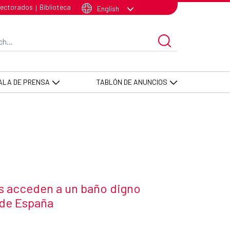
España - AECID -FCAS
lectorados
Biblioteca
|
English
arch Bar
ALA DE PRENSA
TABLÓN DE ANUNCIOS
s acceden a un baño digno
 de España
 news item