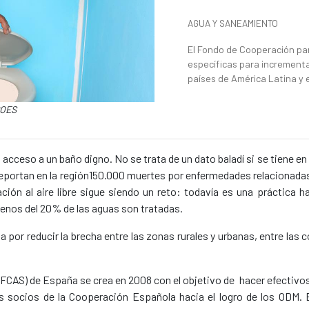
News categories
AGUA Y SANEAMIENTO
Summary of the news
El Fondo de Cooperación pa
específicas para incrementa
países de América Latina y e
COES
acceso a un baño digno. No se trata de un dato baladí si se tiene en 
 reportan en la región150.000 muertes por enfermedades relacionadas
ión al aire libre sigue siendo un reto: todavía es una práctica ha
 Menos del 20% de las aguas son tratadas.
a por reducir la brecha entre las zonas rurales y urbanas, entre las
FCAS) de España se crea en 2008 con el objetivo de hacer efectiv
s socios de la Cooperación Española hacia el logro de los ODM. 