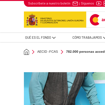
782.000 personas acceden a un b
Síguenos
Subscríbete a nuestro boletín
|
Skip to Main Content
QUÉ ES EL FONDO
CÓMO TRABAJAMOS
AECID -FCAS
782.000 personas acced