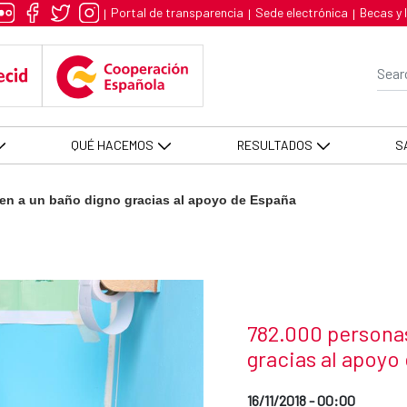
año digno gracias al apoyo de 
Portal de transparencia
Sede electrónica
Becas y 
|
|
|
Se
QUÉ HACEMOS
RESULTADOS
S
en a un baño digno gracias al apoyo de España
News title
782.000 persona
gracias al apoyo
Date of publication of the
16/11/2018 - 00:00