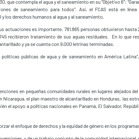
0, que contempla el agua y el saneamiento en su "Objetivo 6": "Garant
ciones de saneamiento para todos". Así, el FCAS está en líne
 y los derechos humanos al agua y al saneamiento.
sus actuaciones es importante. 781.865 personas obtuvieron hasta
745 recibieron tratamiento de sus aguas residuales. En lo que r
ntarillado y ya se cuenta con 9.000 letrinas terminadas.
s políticas públicas de agua y de saneamiento en América Latina", 
venciones en pequeñas comunidades rurales en lugares alejados del a
en Nicaragua, el plan maestro de alcantarillado en Honduras, las es
én el apoyo a políticas nacionales en Panamá, El Salvador, Repúbli
orzar el enfoque de derechos y la equidad de género en los programa
inversiones y de un trabajo conjunto de la comunidad internacional,