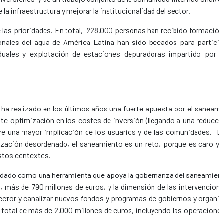
la infraestructura y mejorar la institucionalidad del sector.
 las prioridades. En total, 228.000 personas han recibido formació
nales del agua de América Latina han sido becados para partici
duales y explotación de estaciones depuradoras impartido por
a realizado en los últimos años una fuerte apuesta por el sanea
nte optimización en los costes de inversión (llegando a una reduc
ve una mayor implicación de los usuarios y de las comunidades.
zación desordenado, el saneamiento es un reto, porque es caro 
estos contextos.
olidado como una herramienta que apoya la gobernanza del saneamie
es, más de 790 millones de euros, y la dimensión de las intervenci
l sector y canalizar nuevos fondos y programas de gobiernos y organ
a total de más de 2.000 millones de euros, incluyendo las operacion