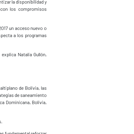
izar la disponibilidad y
a con los compromisos
 2017 un acceso nuevo o
especta a los programas
explica Natalia Gullón,
ltiplano de Bolivia, las
trategias de saneamiento
ca Dominicana, Bolivia,
s.
 es fundamental reforzar