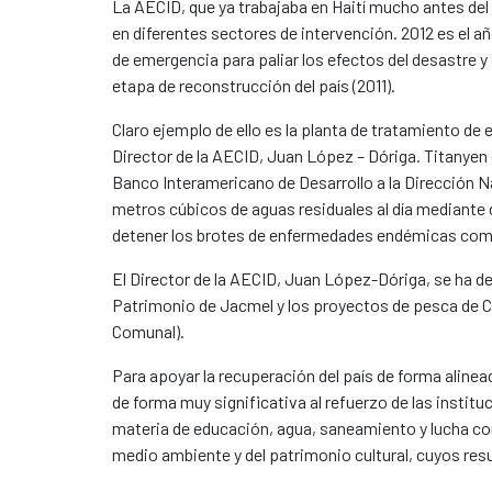
La AECID, que ya trabajaba en Haití mucho antes del
en diferentes sectores de intervención. 2012 es el a
de emergencia para paliar los efectos del desastre y 
etapa de reconstrucción del país (2011).
Claro ejemplo de ello es la planta de tratamiento de
Director de la AECID, Juan López – Dóriga. Titanyen
Banco Interamericano de Desarrollo a la Dirección Nac
metros cúbicos de aguas residuales al día mediante d
detener los brotes de enfermedades endémicas como
El Director de la AECID, Juan López-Dóriga, se ha des
Patrimonio de Jacmel y los proyectos de pesca de Ca
Comunal).
Para apoyar la recuperación del país de forma alinea
de forma muy significativa al refuerzo de las insti
materia de educación, agua, saneamiento y lucha cont
medio ambiente y del patrimonio cultural, cuyos resu