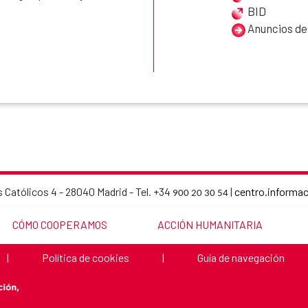
BID
Anuncios de 
 Católicos 4 - 28040 Madrid - Tel. +34
|
centro.informa
900 20 30 54
Datos de contacto de la AECID
ENLACE A LA PÁGINA:
ENLACE A LA PÁGINA:
CÓMO COOPERAMOS
ACCIÓN HUMANITARIA
Enlace a la página:
Enlace a la página:
|
Política de cookies
|
Guía de navegación