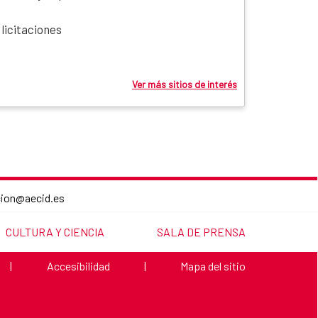
licitaciones
Ver más sitios de interés
cion@aecid.es
ENLACE A LA PÁGINA:
ENLACE A LA PÁGINA:
CULTURA Y CIENCIA
SALA DE PRENSA
Enlace a la página:
Enlace a la página:
|
Accesibilidad
|
Mapa del sitio