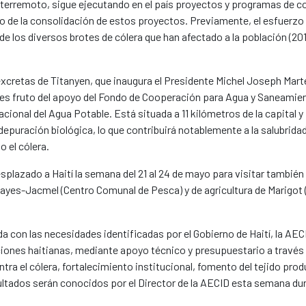
 terremoto, sigue ejecutando en el país proyectos y programas de co
ño de la consolidación de estos proyectos. Previamente, el esfuerzo s
de los diversos brotes de cólera que han afectado a la población (201
 excretas de Titanyen, que inaugura el Presidente Michel Joseph Mar
 es fruto del apoyo del Fondo de Cooperación para Agua y Saneamient
ional del Agua Potable. Está situada a 11 kilómetros de la capital y
epuración biológica, lo que contribuirá notablemente a la salubridad
 el cólera.
plazado a Haití la semana del 21 al 24 de mayo para visitar también 
yes-Jacmel (Centro Comunal de Pesca) y de agricultura de Marigot (
da con las necesidades identificadas por el Gobierno de Haití, la AE
tuciones haitianas, mediante apoyo técnico y presupuestario a travé
ra el cólera, fortalecimiento institucional, fomento del tejido prod
ltados serán conocidos por el Director de la AECID esta semana dura