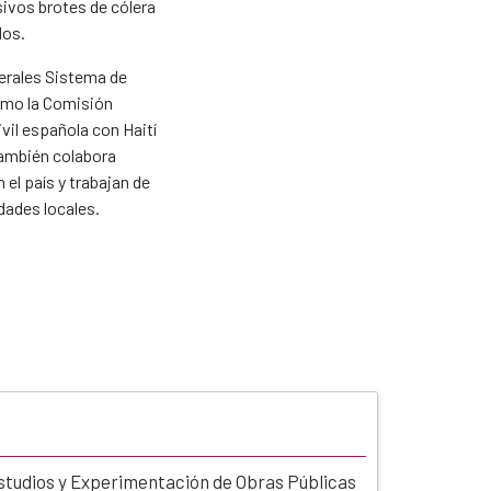
ivos brotes de cólera
dos.
terales Sistema de
como la Comisión
ivil española con Haití
también colabora
el país y trabajan de
dades locales.
studios y Experimentación de Obras Públicas