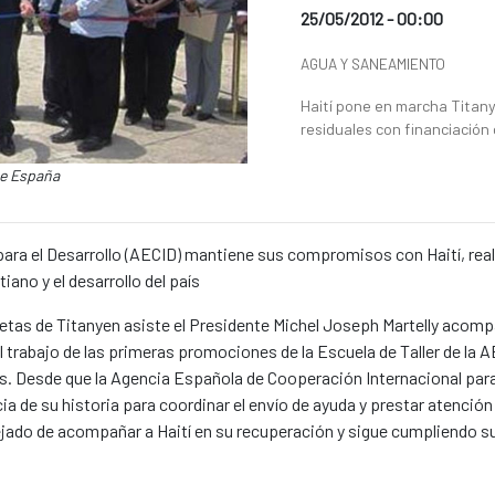
Fecha de publicación de la 
25/05/2012 - 00:00
Categorías de la noticia
AGUA Y SANEAMIENTO
Resumen de la noticia
Haití pone en marcha Titan
residuales con financiación
de España
ara el Desarrollo (AECID) mantiene sus compromisos con Haití, real
iano y el desarrollo del país
retas de Titanyen asiste el Presidente Michel Joseph Martelly acomp
 trabajo de las primeras promociones de la Escuela de Taller de la 
ís. Desde que la Agencia Española de Cooperación Internacional para
 de su historia para coordinar el envío de ayuda y prestar atención 
 dejado de acompañar a Haití en su recuperación y sigue cumpliendo