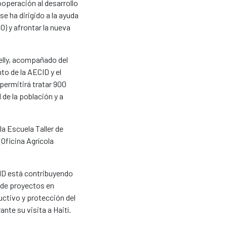
operación al desarrollo
e ha dirigido a la ayuda
0) y afrontar la nueva
telly, acompañado del
o de la AECID y el
 permitirá tratar 900
 de la población y a
la Escuela Taller de
Oficina Agrícola
CID está contribuyendo
s de proyectos en
uctivo y protección del
nte su visita a Haití.