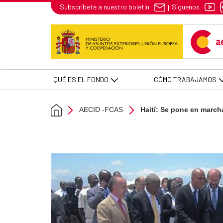
Haití: Se pone en marcha la may
Síguenos
Subscríbete a nuestro boletín
|
Saut au contenu principal
QUÉ ES EL FONDO
CÓMO TRABAJAMOS
AECID -FCAS
Haití: Se pone en marcha