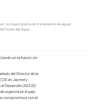
noticia
yen, su mayor planta de tratamiento de aguas
 del Fondo del Agua
izando un esfuerzo sin
añado del Director de la
AECID en Jacmel y
 el Desarrollo (AECID)
de urgencia en el país
 sus compromisos con el