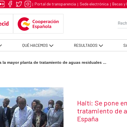
or planta de tratamiento de agua
Portal de transparencia
Sede electrónica
Becas y 
|
|
|
Bar
QUÉ HACEMOS
RESULTADOS
S
 la mayor planta de tratamiento de aguas residuales ...
Título de la notic
Haití: Se pone e
tratamiento de a
España