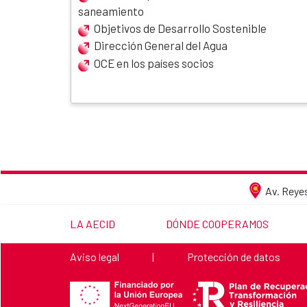
saneamiento
Objetivos de Desarrollo Sostenible
Dirección General del Agua
OCE en los países socios
Av. Reyes
ENLACE A LA PÁGINA:
ENLACE A LA PÁGINA:
LA AECID
DÓNDE COOPERAMOS
Enlace a la página:
Enlace a la página:
Aviso legal
|
Protección de datos
Financiado por la Unión Europea NextGenerationEU
Plan de Recuperación, Transformación y Resiliencia