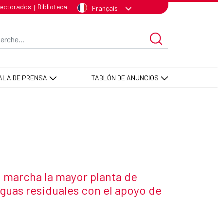
s residuales con el apoyo de Esp
lectorados
Biblioteca
|
Français
re de recherche
ALA DE PRENSA
TABLÓN DE ANUNCIOS
ia
n marcha la mayor planta de
guas residuales con el apoyo de