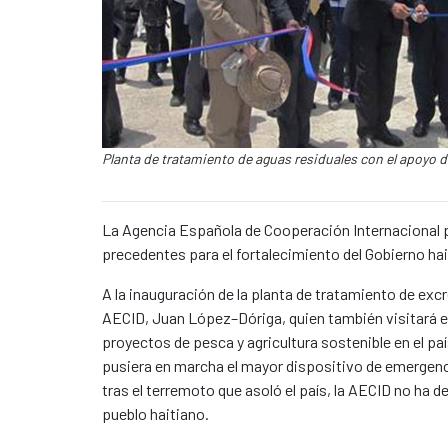
Pie de foto:
Planta de tratamiento de aguas residuales con el apoyo 
Contenido de la noticia
La Agencia Española de Cooperación Internacional p
precedentes para el fortalecimiento del Gobierno hait
A la inauguración de la planta de tratamiento de exc
AECID, Juan López–Dóriga, quien también visitará el
proyectos de pesca y agricultura sostenible en el pa
pusiera en marcha el mayor dispositivo de emergencia
tras el terremoto que asoló el país, la AECID no ha
pueblo haitiano.