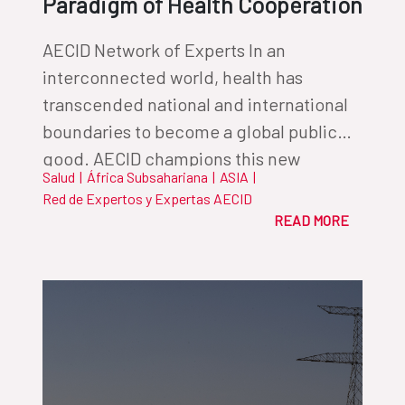
Paradigm of Health Cooperation
AECID Network of Experts In an
interconnected world, health has
transcended national and international
boundaries to become a global public
good. AECID champions this new
Salud
|
África Subsahariana
|
ASIA
|
paradigm by fostering innovative
Red de Expertos y Expertas AECID
partnerships that ensure equity along
READ MORE
the way.