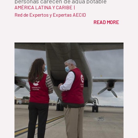
personas carecen de agua potable
AMÉRICA LATINA Y CARIBE
|
gestionada de forma segura y 3.500
Red de Expertos y Expertas AECID
millones no disponen de saneamiento
READ MORE
adecuado. Por Alejandro Martos, jefe del
Departamento del Fondo de
Cooperación para Agua y Saneamiento
de la AECID