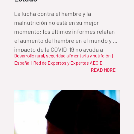
La lucha contra el hambre y la
malnutrición no está en su mejor
momento; los últimos informes relatan
el aumento del hambre en el mundo y el
impacto de la COVID-19 no ayuda a
Desarrollo rural, seguridad alimentaria y nutrición
|
levantar las cifras. Ana Regina Segura,
España
|
Red de Expertos y Expertas AECID
responsable de Desarrollo Rural,
READ MORE
Seguridad Alimentaria y Nutrición de la
AECID, defiende que la alimentación se
convierta, por norma, en una cuestión
de Estado para, de una vez por todas,
avanzar como lo que somos: la primera
generación en la historia que puede
acabar con el hambre.