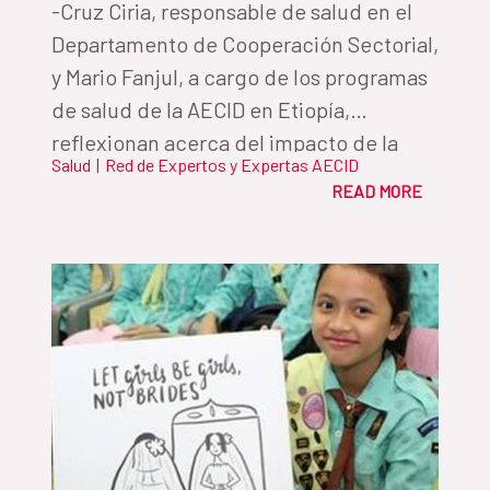
-Cruz Ciria, responsable de salud en el
Departamento de Cooperación Sectorial,
y Mario Fanjul, a cargo de los programas
de salud de la AECID en Etiopía,
reflexionan acerca del impacto de la
Salud
|
Red de Expertos y Expertas AECID
crisis internacional del COVID19 en los
READ MORE
sistemas de salud de los países con los
que trabaja la Cooperación Española.