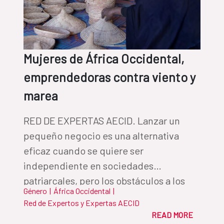
Mujeres de África Occidental,
emprendedoras contra viento y
marea
RED DE EXPERTAS AECID. Lanzar un
pequeño negocio es una alternativa
eficaz cuando se quiere ser
independiente en sociedades
patriarcales, pero los obstáculos a los
Género
|
África Occidental
|
que se enfrentan las pequeñas
Red de Expertos y Expertas AECID
empresarias del continente son
READ MORE