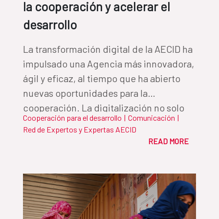
la cooperación y acelerar el
desarrollo
La transformación digital de la AECID ha
impulsado una Agencia más innovadora,
ágil y eficaz, al tiempo que ha abierto
nuevas oportunidades para la
cooperación. La digitalización no solo
Cooperación para el desarrollo
|
Comunicación
|
mejora la eficiencia interna, sino que
Red de Expertos y Expertas AECID
actúa como catalizador para maximizar
READ MORE
el impacto del desarrollo en los países
socios, abriendo nuevas vías para
reducir desigualdades y mejorar la vida
de las personas.