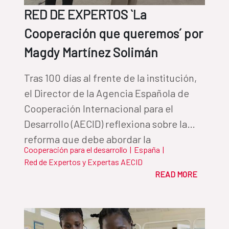
RED DE EXPERTOS `La
Cooperación que queremos´ por
Magdy Martínez Solimán
Tras 100 días al frente de la institución,
el Director de la Agencia Española de
Cooperación Internacional para el
Desarrollo (AECID) reflexiona sobre la
reforma que debe abordar la
Cooperación para el desarrollo
|
España
|
Cooperación Española, y la Agencia
Red de Expertos y Expertas AECID
como su organismo de referencia.
READ MORE
Martínez Solimán perfila en este texto
las actuaciones clave que regirán su
mandato