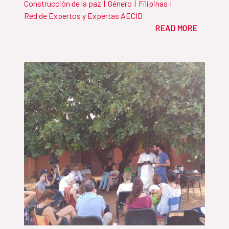
Construcción de la paz
|
Género
|
Filipinas
|
país del Sudeste Asiático en publicar un
Red de Expertos y Expertas AECID
Plan de Acción Nacional sobre Mujer,
READ MORE
Paz y Seguridad siguiendo las
resoluciones 1325 y 1820 del Consejo de
Seguridad de Naciones Unidas