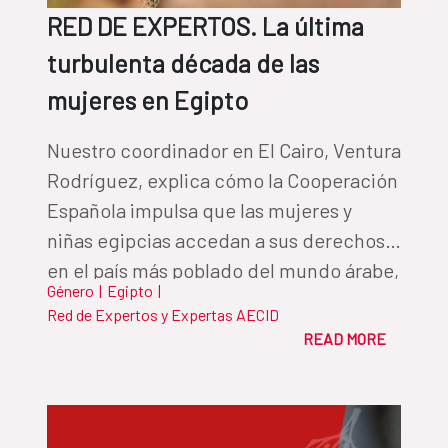
RED DE EXPERTOS. La última
turbulenta década de las
mujeres en Egipto
Nuestro coordinador en El Cairo, Ventura
Rodríguez, explica cómo la Cooperación
Española impulsa que las mujeres y
niñas egipcias accedan a sus derechos
en el país más poblado del mundo árabe,
Género
|
Egipto
|
donde el matrimonio infantil y la
Red de Expertos y Expertas AECID
mutilación genital femenina siguen
READ MORE
vigentes.