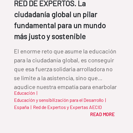
RED DE EXPERTOS. La
ciudadanía global un pilar
fundamental para un mundo
más justo y sostenible
El enorme reto que asume la educación
para la ciudadanía global, es conseguir
que esa fuerza solidaria arrolladora no
se limite a la asistencia, sino que
agudice nuestra empatía para enarbolar
Educación
|
la bandera de la justicia social y
Educación y sensibilización para el Desarrollo
|
contribuir de manera efectiva a una
España
|
Red de Expertos y Expertas AECID
ética global
READ MORE