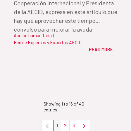
Cooperación Internacional y Presidenta
de la AECID, expresa en este artículo que
hay que aprovechar este tiempo
convulso para mejorar la ayuda
Acción humanitaria
|
humanitaria, algo que solo será posible
Red de Expertos y Expertas AECID
con el apoyo decidido a la labor de los
READ MORE
cooperantes
Showing 1 to 16 of 40
entries.
1
2
3
Page
Page
Page