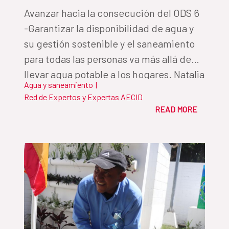
Avanzar hacia la consecución del ODS 6
-Garantizar la disponibilidad de agua y
su gestión sostenible y el saneamiento
para todas las personas va más allá de
llevar agua potable a los hogares. Natalia
Agua y saneamiento
|
Gullón, del Fondo de Cooperación para
Red de Expertos y Expertas AECID
el Agua y Saneamiento de la
READ MORE
Cooperación Española, defiende en esta
tribuna la necesidad de una buena
gobernanza del agua para alcanzar el
ODS 6.