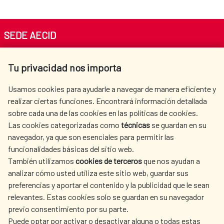
SEDE AECID
Av. Reyes Católicos 4 - 28040 Madrid
Tu privacidad nos importa
Tel. +34 900 20 30 54​​​​​​​
centro.informacion@aecid.es
Usamos cookies para ayudarle a navegar de manera eficiente y
realizar ciertas funciones. Encontrará información detallada
sobre cada una de las cookies en las políticas de cookies.
AECID
WHERE DO WE COOPERATE?
Las cookies categorizadas como
técnicas
se guardan en su
SPANISH HUMANITARIAN
PRESS ROOM
navegador, ya que son esenciales para permitir las
ACTION
funcionalidades básicas del sitio web.
CULTURE AND SCIENCE
LIBRARY
También utilizamos
cookies de terceros
que nos ayudan a
analizar cómo usted utiliza este sitio web, guardar sus
preferencias y aportar el contenido y la publicidad que le sean
relevantes. Estas cookies solo se guardan en su navegador
previo consentimiento por su parte.
Puede optar por activar o desactivar alguna o todas estas