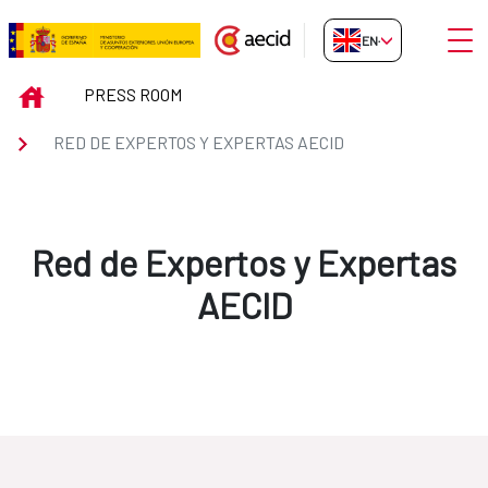
Skip to Main Content
Open
EN-GB
Red de Expertos y Expertas AEC
INICIO
PRESS ROOM
RED DE EXPERTOS Y EXPERTAS AECID
Red de Expertos y Expertas
AECID