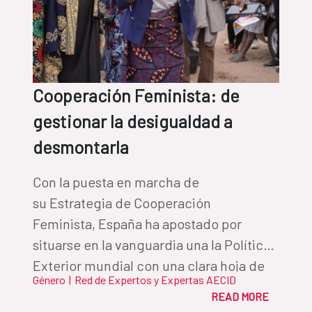
Cooperación Feminista: de
gestionar la desigualdad a
desmontarla
Con la puesta en marcha de
su Estrategia de Cooperación
Feminista, España ha apostado por
situarse en la vanguardia una la Política
Exterior mundial con una clara hoja de
Género
|
Red de Expertos y Expertas AECID
ruta; transformar las estructuras de
READ MORE
poder que perpetúan la