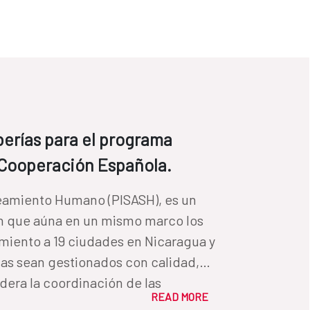
erías para el programa
 Cooperación Española.
neamiento Humano (PISASH), es un
n que aúna en un mismo marco los
miento a 19 ciudades en Nicaragua y
as sean gestionados con calidad,
idera la coordinación de las
READ MORE
rograma.