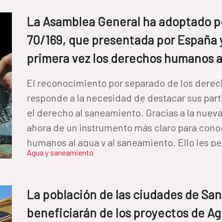
La Asamblea General ha adoptado po
70/169, que presentada por España y
primera vez los derechos humanos a
El reconocimiento por separado de los derec
responde a la necesidad de destacar sus part
el derecho al saneamiento. Gracias a la nueva resolución, los Estados disponen
ahora de un instrumento más claro para cono
humanos al agua y al saneamiento. Ello les pe
Agua y saneamiento
consecución de forma más efectiva.
La población de las ciudades de Sa
beneficiarán de los proyectos de A