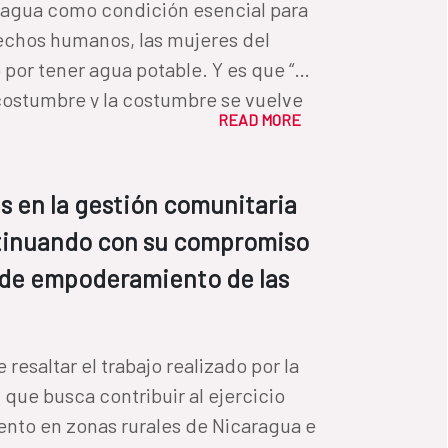
 agua como condición esencial para
erechos humanos, las mujeres del
or tener agua potable. Y es que “el
 costumbre y la costumbre se vuelve
READ MORE
y usuarias de los Comités de Agua
 cómo las brechas de género se
as en la gestión comunitaria
gua, cómo esto incide en sus vidas y
ntinuando con su compromiso
 al cambio.
 de empoderamiento de las
 la
 que busca contribuir al ejercicio
nto en zonas rurales de Nicaragua e