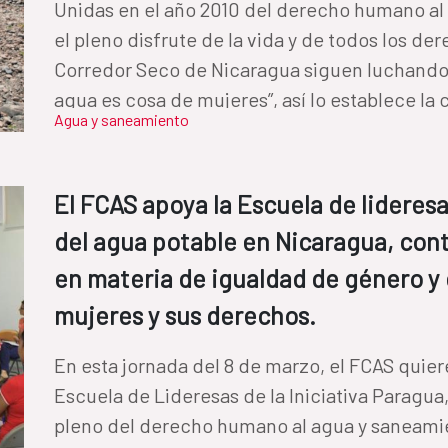
Unidas en el año 2010 del derecho humano al
el pleno disfrute de la vida y de todos los d
Corredor Seco de Nicaragua siguen luchando p
agua es cosa de mujeres”, así lo establece la
Agua y saneamiento
ley. Con Iniciativa PARAGUA viajamos por los departamentos de Chinandega y
León de Nicaragua. Varias mujeres lideresas 
Potable y Saneamiento (CAPS ) nos mostraron
El FCAS apoya la Escuela de lideres
manifiestan en el acceso, uso y control del a
del agua potable en Nicaragua, co
cómo, con su lucha, van abriendo las puertas
en materia de igualdad de género y
mujeres y sus derechos.
En esta jornada del 8 de marzo, el FCAS quiere resaltar el trabajo realizado por
Escuela de Lideresas de la Iniciativa Paragua,
pleno del derecho humano al agua y saneamie