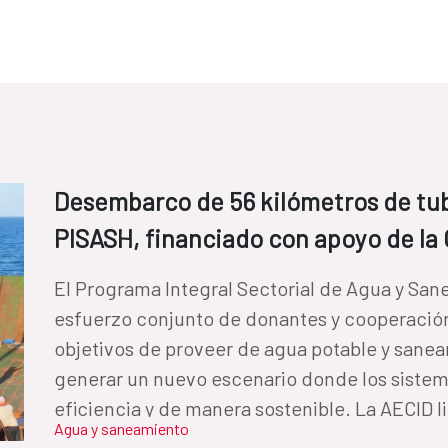
Desembarco de 56 kilómetros de tub
PISASH, financiado con apoyo de la
El Programa Integral Sectorial de Agua y Sa
esfuerzo conjunto de donantes y cooperació
objetivos de proveer de agua potable y sanea
generar un nuevo escenario donde los sistem
eficiencia y de manera sostenible. La AECID l
Agua y saneamiento
acciones, impulsando la configuración del p