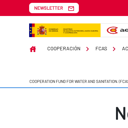
Skip to Main Content
NEWSLETTER
Noticias y reportajes
INICIO
COOPERACIÓN
FCAS
AC
COOPERATION FUND FOR WATER AND SANITATION. (FCA
N