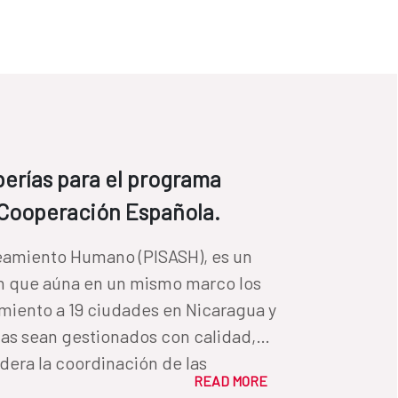
erías para el programa
 Cooperación Española.
neamiento Humano (PISASH), es un
n que aúna en un mismo marco los
miento a 19 ciudades en Nicaragua y
as sean gestionados con calidad,
idera la coordinación de las
READ MORE
rograma.