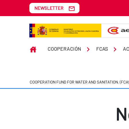
Skip to Main Content
NEWSLETTER
Noticias y reportajes
INICIO
COOPERACIÓN
FCAS
AC
COOPERATION FUND FOR WATER AND SANITATION. (FCA
N