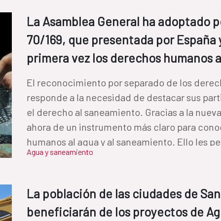
La Asamblea General ha adoptado po
70/169, que presentada por España y
primera vez los derechos humanos a
El reconocimiento por separado de los derec
responde a la necesidad de destacar sus part
el derecho al saneamiento. Gracias a la nueva resolución, los Estados disponen
ahora de un instrumento más claro para cono
humanos al agua y al saneamiento. Ello les pe
Agua y saneamiento
consecución de forma más efectiva.
La población de las ciudades de Sa
beneficiarán de los proyectos de A