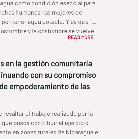
 agua como condición esencial para
erechos humanos, las mujeres del
or tener agua potable. Y es que “el
 costumbre y la costumbre se vuelve
READ MORE
y usuarias de los Comités de Agua
 cómo las brechas de género se
as en la gestión comunitaria
gua, cómo esto incide en sus vidas y
ntinuando con su compromiso
 al cambio.
 de empoderamiento de las
 la
 que busca contribuir al ejercicio
nto en zonas rurales de Nicaragua e