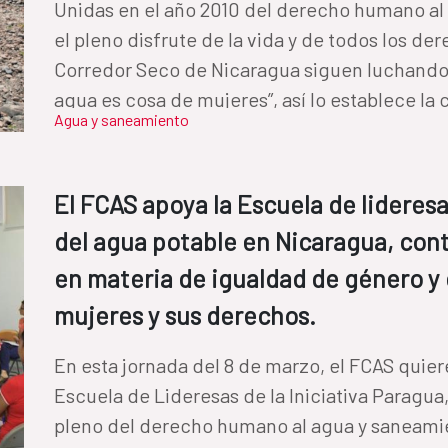
Unidas en el año 2010 del derecho humano al
el pleno disfrute de la vida y de todos los d
Corredor Seco de Nicaragua siguen luchando p
agua es cosa de mujeres”, así lo establece la
Agua y saneamiento
ley. Con Iniciativa PARAGUA viajamos por los departamentos de Chinandega y
León de Nicaragua. Varias mujeres lideresas 
Potable y Saneamiento (CAPS ) nos mostraron
El FCAS apoya la Escuela de lideres
manifiestan en el acceso, uso y control del a
del agua potable en Nicaragua, co
cómo, con su lucha, van abriendo las puertas
en materia de igualdad de género y
mujeres y sus derechos.
En esta jornada del 8 de marzo, el FCAS quiere resaltar el trabajo realizado por
Escuela de Lideresas de la Iniciativa Paragua,
pleno del derecho humano al agua y saneamie