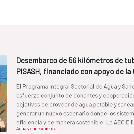
Desembarco de 56 kilómetros de tub
PISASH, financiado con apoyo de la
El Programa Integral Sectorial de Agua y Sa
esfuerzo conjunto de donantes y cooperació
objetivos de proveer de agua potable y sanea
generar un nuevo escenario donde los sistem
eficiencia y de manera sostenible. La AECID l
Agua y saneamiento
acciones, impulsando la configuración del p