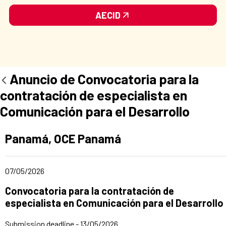
AECID
Anuncio de Convocatoria para la
contratación de especialista en
Comunicación para el Desarrollo
Ad section:
Panamá, OCE Panamá
Date of publication of the news item
07/05/2026
Title of the announcement:
Convocatoria para la contratación de
especialista en Comunicación para el Desarrollo
Submission deadline - 13/05/2026