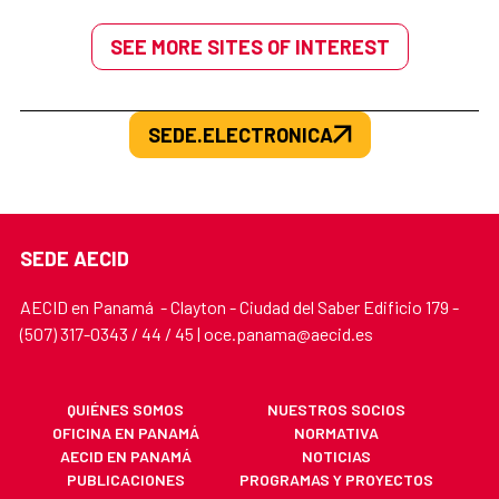
SEE MORE SITES OF INTEREST
SEDE.ELECTRONICA
SEDE AECID
AECID en Panamá - Clayton - Ciudad del Saber Edificio 179 -
(507) 317-0343 / 44 / 45 | oce.panama@aecid.es
QUIÉNES SOMOS
NUESTROS SOCIOS
OFICINA EN PANAMÁ
NORMATIVA
AECID EN PANAMÁ
NOTICIAS
PUBLICACIONES
PROGRAMAS Y PROYECTOS