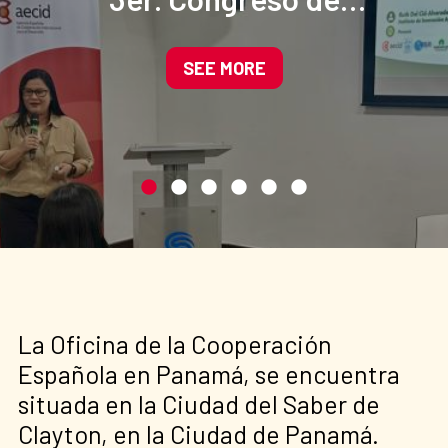
Manglares de América
impulsando soluciones
SEE MORE
basadas en la naturaleza
La Oficina de la Cooperación
Española en Panamá, se encuentra
situada en la Ciudad del Saber de
Clayton, en la Ciudad de Panamá.