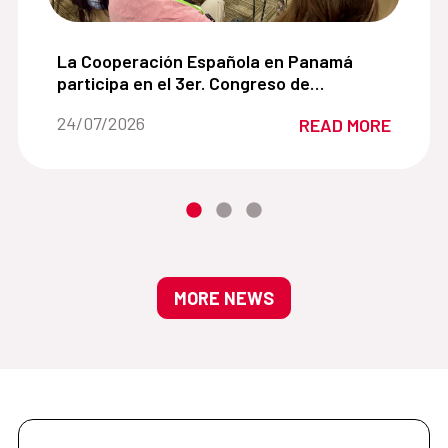
 de cooperación con la Alianza para el Desarrollo Sos
La Cooperación Española en Panamá participa en
La Cooperación Española en Panamá
participa en el 3er. Congreso de
Manglares de América impulsando
Date of the news::
24/07/2026
READ MORE
soluciones basadas en la naturaleza
MORE NEWS