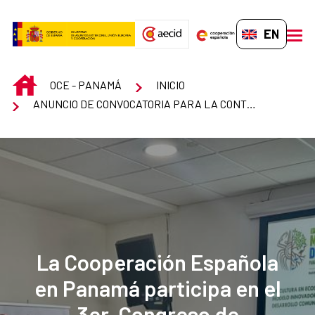
Skip to Main Content
EN-GB
men
INICIO
OCE - PANAMÁ
INICIO
ANUNCIO DE CONVOCATORIA PARA LA CONTRATACIÓN DE ESPECIALISTA EN COMUNICACIÓN PARA EL DESARROLLO
La Cooperación Española
en Panamá participa en el
3er. Congreso de