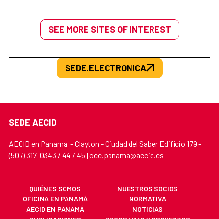
SEE MORE SITES OF INTEREST
SEDE.ELECTRONICA
SEDE AECID
AECID en Panamá - Clayton - Ciudad del Saber Edificio 179 -
(507) 317-0343 / 44 / 45 | oce.panama@aecid.es
QUIÉNES SOMOS
NUESTROS SOCIOS
OFICINA EN PANAMÁ
NORMATIVA
AECID EN PANAMÁ
NOTICIAS