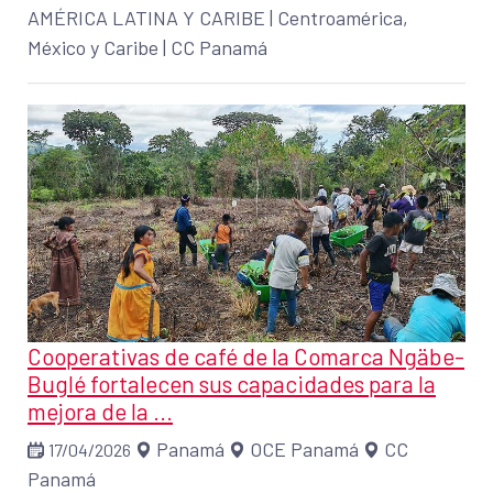
AMÉRICA LATINA Y CARIBE
|
Centroamérica,
México y Caribe
|
CC Panamá
Cooperativas de café de la Comarca Ngäbe-
Buglé fortalecen sus capacidades para la
mejora de la ...
Panamá
OCE Panamá
CC
17/04/2026
Panamá