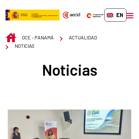
Skip to Main Content
EN-GB
men
INICIO
OCE - PANAMÁ
ACTUALIDAD
NOTICIAS
Noticias