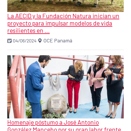
La AECID y la Fundación Natura inician un
proyecto para impulsar modelos de vida
resilientes en ...
OCE Panamá
04/06/2024
Homenaje póstumo a José Antonio
González Mancebo por su gran labor frente