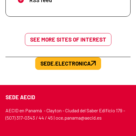
SEE MORE SITES OF INTEREST
SEDE.ELECTRONICA
SEDE AECID
AECID en Panamá - Clayton - Ciudad del Saber Edificio 179 -
(507) 317-0343 / 44 / 45 | oce.panama@aecid.es