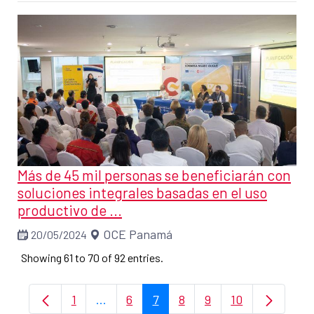
Más de 45 mil personas se beneficiarán con
soluciones integrales basadas en el uso
productivo de ...
OCE Panamá
20/05/2024
Showing 61 to 70 of 92 entries.
1
...
6
7
8
9
10
Page
Intermediate Pages Use TAB to navigat
Page
Page
Page
Page
Page