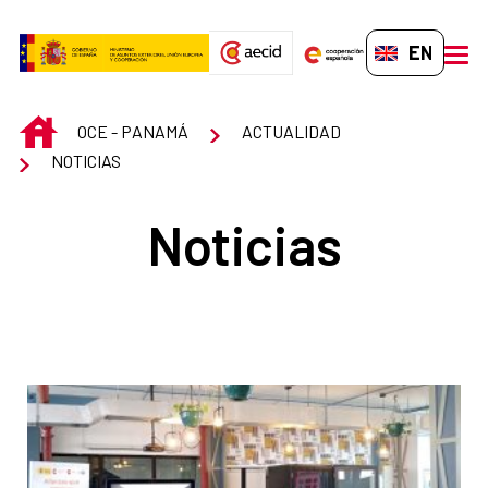
Skip to Main Content
EN-GB
men
INICIO
OCE - PANAMÁ
ACTUALIDAD
NOTICIAS
Noticias