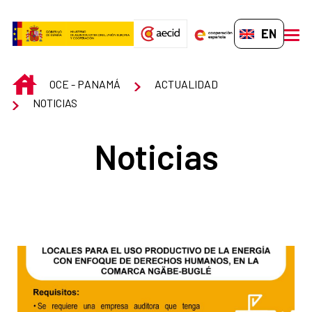
Skip to Main Content
EN-GB
men
INICIO
OCE - PANAMÁ
ACTUALIDAD
NOTICIAS
Noticias