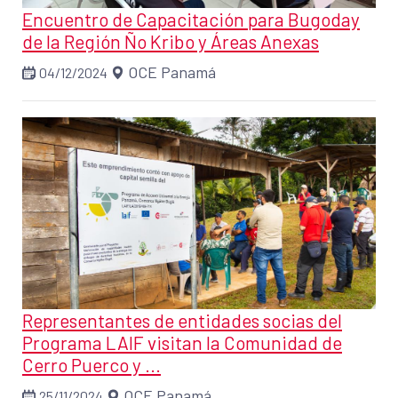
Encuentro de Capacitación para Bugoday
de la Región Ño Kribo y Áreas Anexas
OCE Panamá
04/12/2024
Representantes de entidades socias del
Programa LAIF visitan la Comunidad de
Cerro Puerco y ...
OCE Panamá
25/11/2024