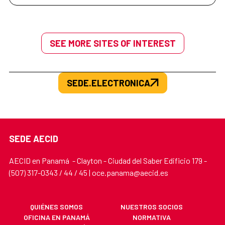
SEE MORE SITES OF INTEREST
SEDE.ELECTRONICA
SEDE AECID
AECID en Panamá - Clayton - Ciudad del Saber Edificio 179 -
(507) 317-0343 / 44 / 45 | oce.panama@aecid.es
QUIÉNES SOMOS
NUESTROS SOCIOS
OFICINA EN PANAMÁ
NORMATIVA