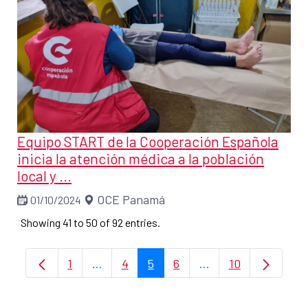
Equipo START de la Cooperación Española
inicia la atención médica a la población
local y ...
OCE Panamá
01/10/2024
Showing 41 to 50 of 92 entries.
1
...
4
5
6
...
10
Page
Intermediate Pages Use TAB to navigate
Page
Page
Page
Intermediate Pages
Page