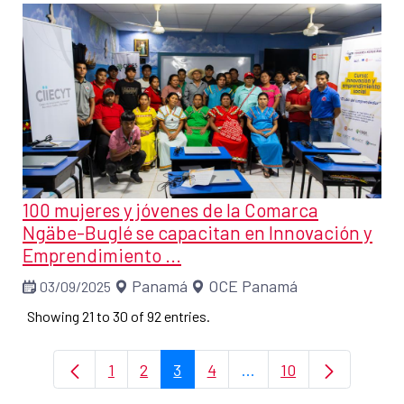
100 mujeres y jóvenes de la Comarca
Ngäbe-Buglé se capacitan en Innovación y
Emprendimiento ...
Panamá
OCE Panamá
03/09/2025
Showing 21 to 30 of 92 entries.
1
2
3
4
...
10
Page
Page
Page
Page
Intermediate Pages Us
Page