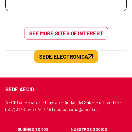
SEE MORE SITES OF INTEREST
SEDE.ELECTRONICA
SEDE AECID
AECID en Panamá - Clayton - Ciudad del Saber Edificio 179 -
(507) 317-0343 / 44 / 45 | oce.panama@aecid.es
QUIÉNES SOMOS
NUESTROS SOCIOS