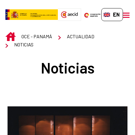
Skip to Main Content
EN-GB
men
INICIO
OCE - PANAMÁ
ACTUALIDAD
NOTICIAS
Noticias