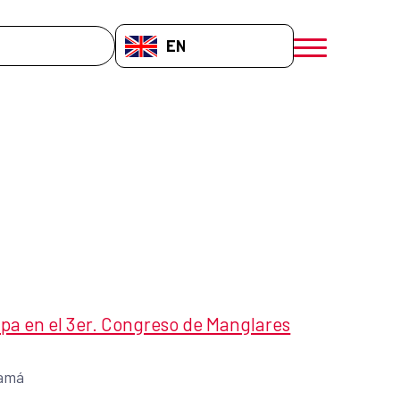
EN-GB
menú móvil a
pa en el 3er. Congreso de Manglares
amá