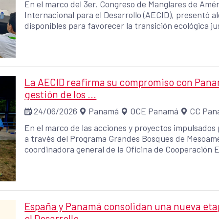
En el marco del 3er. Congreso de Manglares de Amér
Internacional para el Desarrollo (AECID), presentó 
disponibles para favorecer la transición ecológica 
que promueven la conservación de los manglares, la 
sostenible de las comunidades costeras.
La AECID reafirma su compromiso con Panamá
gestión de los ...
24/06/2026
Panamá
OCE Panamá
CC Pan
En el marco de las acciones y proyectos impulsados 
a través del Programa Grandes Bosques de Mesoamé
coordinadora general de la Oficina de Cooperación 
Española de Cooperación Internacional para el Desar
Asociación Nacional para la Conservación de la Natu
conocer de primera mano los avances del proyecto “
Conservación y Aprovechamiento Sostenible de los
Darién, Panamá”. El propósito de la visita fue fortalecer el acercamiento con actores
España y Panamá consolidan una nueva etap
institucionales y comunitarios clave vinculados a in
el Desarrollo ...