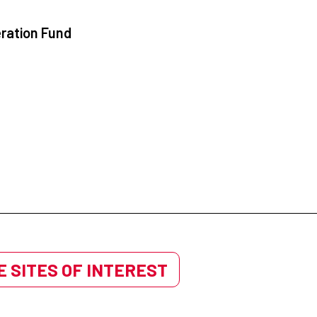
salud, espacios fundamentales para el bienestar d
ration Fund
 SITES OF INTEREST