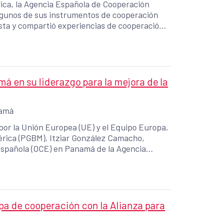
ica, la Agencia Española de Cooperación
algunos de sus instrumentos de cooperación
justa y compartió experiencias de cooperación
adaptación al cambio climático y el desarrollo
 en su liderazgo para la mejora de la
amá
por la Unión Europea (UE) y el Equipo Europa,
rica (PGBM), Itziar González Camacho,
Española (OCE) en Panamá de la Agencia
rollo (AECID), junto con representantes de la
raleza (ANCON), realizó una visita para
Desarrollo de Redes Colaborativas para la
 Grandes Bosques de Mesoamérica (GBM),
a de cooperación con la Alianza para
iciativas de conservación, gestión ambiental y