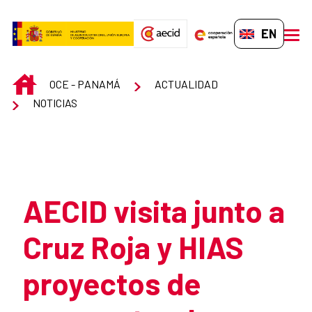
Skip to Main Content
EN-GB
men
INICIO
OCE - PANAMÁ
ACTUALIDAD
NOTICIAS
Atrás
AECID visita junto a
Cruz Roja y HIAS
proyectos de