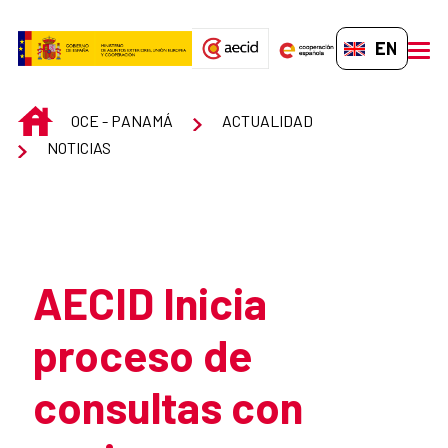
Skip to Main Content
EN-GB
men
INICIO
OCE - PANAMÁ
ACTUALIDAD
NOTICIAS
Atrás
AECID Inicia
proceso de
consultas con