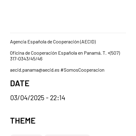
Agencia Española de Cooperación (AECID)
Oficina de Cooperación Española en Panamá. T. +
(507)
317-0343/45/46
aecid.panama@aecid.es
#SomosCooperacion
DATE
03/04/2025 - 22:14
News categories
THEME