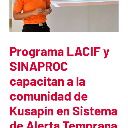
Programa LACIF y
News content
SINAPROC
capacitan a la
comunidad de
Kusapín en Sistema
de Alerta Temprana