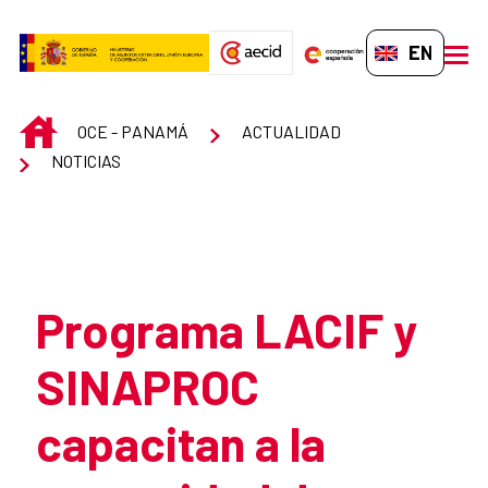
Skip to Main Content
EN-GB
men
INICIO
OCE - PANAMÁ
ACTUALIDAD
NOTICIAS
Atrás
Programa LACIF y
SINAPROC
capacitan a la