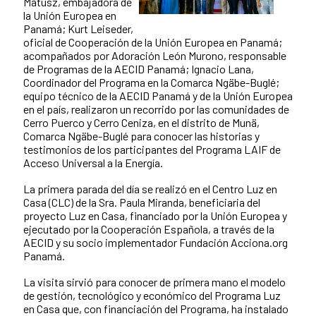
Matusz, embajadora de
la Unión Europea en
Panamá; Kurt Leiseder,
oficial de Cooperación de la Unión Europea en Panamá;
acompañados por Adoración León Murono, responsable
de Programas de la AECID Panamá; Ignacio Lana,
Coordinador del Programa en la Comarca Ngäbe-Buglé;
equipo técnico de la AECID Panamá y de la Unión Europea
en el país, realizaron un recorrido por las comunidades de
Cerro Puerco y Cerro Ceniza, en el distrito de Munä,
Comarca Ngäbe-Buglé para conocer las historias y
testimonios de los participantes del Programa LAIF de
Acceso Universal a la Energía.
La primera parada del día se realizó en el Centro Luz en
Casa (CLC) de la Sra. Paula Miranda, beneficiaria del
proyecto Luz en Casa, financiado por la Unión Europea y
ejecutado por la Cooperación Española, a través de la
AECID y su socio implementador Fundación Acciona.org
Panamá.
La visita sirvió para conocer de primera mano el modelo
de gestión, tecnológico y económico del Programa Luz
en Casa que, con financiación del Programa, ha instalado