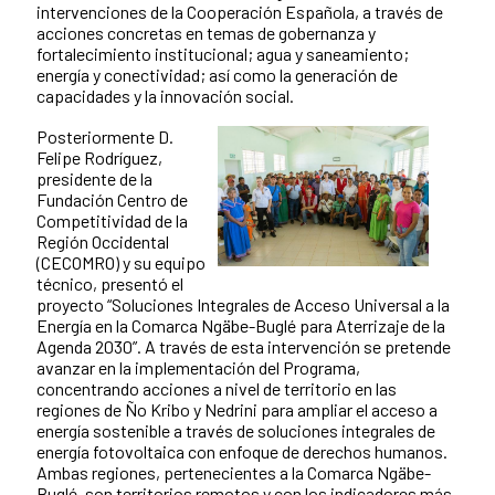
intervenciones de la Cooperación Española, a través de
acciones concretas en temas de gobernanza y
fortalecimiento institucional; agua y saneamiento;
energía y conectividad; así como la generación de
capacidades y la innovación social.
Posteriormente D.
Felipe Rodríguez,
presidente de la
Fundación Centro de
Competitividad de la
Región Occidental
(CECOMRO) y su equipo
técnico, presentó el
proyecto “Soluciones Integrales de Acceso Universal a la
Energía en la Comarca Ngäbe-Buglé para Aterrizaje de la
Agenda 2030”. A través de esta intervención se pretende
avanzar en la implementación del Programa,
concentrando acciones a nivel de territorio en las
regiones de Ño Kribo y Nedrini para ampliar el acceso a
energía sostenible a través de soluciones integrales de
energía fotovoltaica con enfoque de derechos humanos.
Ambas regiones, pertenecientes a la Comarca Ngäbe-
Buglé, son territorios remotos y con los indicadores más