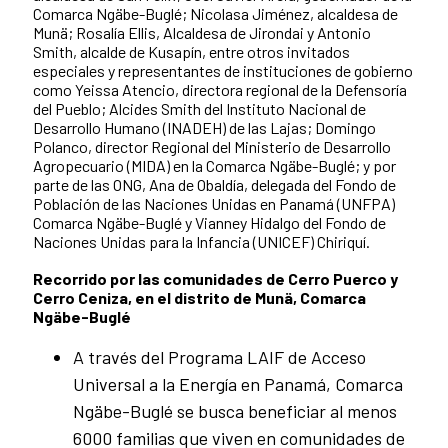
Comarca Ngäbe-Buglé; Nicolasa Jiménez, alcaldesa de
Munä; Rosalía Ellis, Alcaldesa de Jirondai y Antonio
Smith, alcalde de Kusapín, entre otros invitados
especiales y representantes de instituciones de gobierno
como Yeissa Atencio, directora regional de la Defensoría
del Pueblo; Alcides Smith del Instituto Nacional de
Desarrollo Humano (INADEH) de las Lajas; Domingo
Polanco, director Regional del Ministerio de Desarrollo
Agropecuario (MIDA) en la Comarca Ngäbe-Buglé; y por
parte de las ONG, Ana de Obaldía, delegada del Fondo de
Población de las Naciones Unidas en Panamá (UNFPA)
Comarca Ngäbe-Buglé y Vianney Hidalgo del Fondo de
Naciones Unidas para la Infancia (UNICEF) Chiriquí.
Recorrido por las comunidades de Cerro Puerco y
Cerro Ceniza, en el distrito de Munä, Comarca
Ngäbe-Buglé
A través del Programa LAIF de Acceso
Universal a la Energía en Panamá, Comarca
Ngäbe-Buglé se busca beneficiar al menos
6000 familias que viven en comunidades de