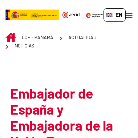
Skip to Main Content
EN-GB
men
INICIO
OCE - PANAMÁ
ACTUALIDAD
NOTICIAS
Atrás
Embajador de
España y
Embajadora de la