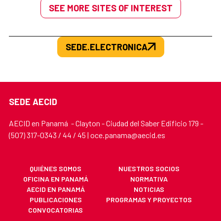
SEE MORE SITES OF INTEREST
SEDE.ELECTRONICA
SEDE AECID
AECID en Panamá - Clayton - Ciudad del Saber Edificio 179 -
(507) 317-0343 / 44 / 45 | oce.panama@aecid.es
QUIÉNES SOMOS
NUESTROS SOCIOS
OFICINA EN PANAMÁ
NORMATIVA
AECID EN PANAMÁ
NOTICIAS
PUBLICACIONES
PROGRAMAS Y PROYECTOS
CONVOCATORIAS