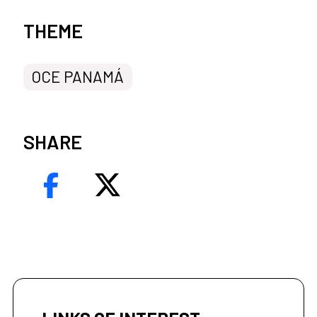
News categories
THEME
OCE PANAMÁ
SHARE