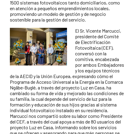
1500 sistemas fotovoltaicos tanto domiciliarios, como
en atención a pequeños emprendimientos locales,
promoviendo un modelo de gestión y de negocio
sostenible para la gestión del servicio.
El Sr. Vicente Marcucci,
presidente del Comité
de Electrificación
Fotovoltaica (CEF),
conversó con la
comitiva, encabezada
por ambos Embajadores
y los equipos técnicos
de la AECID y la Unión Europea, expresando cómo el
Programa de Acceso Universal a la Energía en la Comarca
Ngäbe-Buglé, a través del proyecto Luz en Casa, ha
cambiado su forma de vida y mejorado las condiciones de
su familia, la cual depende del servicio de luz para la
formación y educación de sus hijos gracias al sistema
individual fotovoltaico instalado en su residencia.
Marcucci nos compartió sobre su labor como Presidente
del CEF, a través del cual apoya a más de 80 usuarios del
proyecto Luz en Casa, informando sobre los servicios
que se ofrecen y asesorando para que más personas se