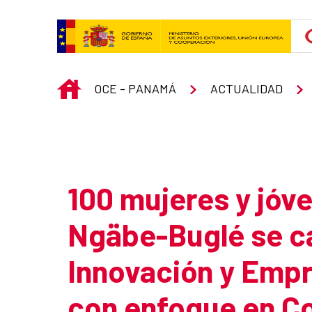
Skip to Main Content
INICIO
OCE - PANAMÁ
ACTUALIDAD
Atrás
100 mujeres y jóv
Ngäbe-Buglé se c
Innovación y Empr
con enfoque en C