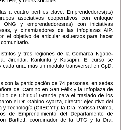
CENTER, y redes sociales.
das a cuatro perfiles clave: Emprendedores(as)
upos asociativos cooperativos con enfoque
ipo ONG y emprendedores(as) con iniciativas
esas, y dinamizadores de las Infoplazas AIP,
 el objetivo de articular esfuerzos para hacer
 comunitario.
distritos y tres regiones de la Comarca Ngäbe-
a, Jirondai, Kankintú y Kusapín. El curso se
os cada una, más un módulo transversal en CpD,
as con la participación de 74 personas, en sedes
ñora del Camino en San Félix y la Infoplaza de
ipio de Chiriquí Grande para el traslado de los
paron el Dr. Gabino Ayarza, director ejecutivo del
a y Tecnología (CIIECYT); la Dra. Yarissa Palma,
ctos de Emprendimiento del Departamento de
ton Bartlett, coordinador de la UTG y la Dra.