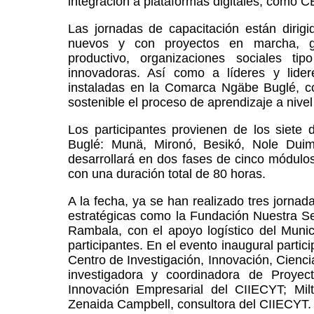
integración a plataformas digitales, como 
Las jornadas de capacitación están dirigi
nuevos y con proyectos en marcha, gr
productivo, organizaciones sociales t
innovadoras. Así como a líderes y lider
instaladas en la Comarca Ngäbe Buglé, con
sostenible el proceso de aprendizaje a nivel
Los participantes provienen de los siete 
Buglé: Munä, Mironó, Besikó, Nole Duim
desarrollará en dos fases de cinco módul
con una duración total de 80 horas.
A la fecha, ya se han realizado tres jornad
estratégicas como la Fundación Nuestra Se
Rambala, con el apoyo logístico del Munic
participantes. En el evento inaugural partici
Centro de Investigación, Innovación, Cienci
investigadora y coordinadora de Proye
Innovación Empresarial del CIIECYT; Mil
Zenaida Campbell, consultora del CIIECYT.