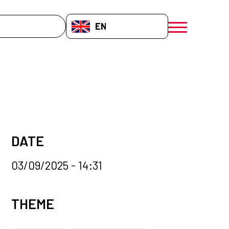
EN-GB
menú móvil a
DATE
03/09/2025 - 14:31
News categories
THEME