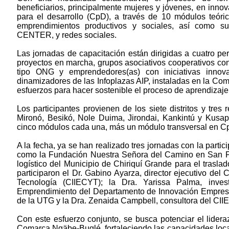
beneficiarios, principalmente mujeres y jóvenes, en inno
para el desarrollo (CpD), a través de 10 módulos teóri
emprendimientos productivos y sociales, así como su 
CENTER, y redes sociales.
Las jornadas de capacitación están dirigidas a cuatro pe
proyectos en marcha, grupos asociativos cooperativos con
tipo ONG y emprendedores(as) con iniciativas innova
dinamizadores de las Infoplazas AIP, instaladas en la Com
esfuerzos para hacer sostenible el proceso de aprendizaje 
Los participantes provienen de los siete distritos y tr
Mironó, Besikó, Nole Duima, Jirondai, Kankintú y Kusap
cinco módulos cada una, más un módulo transversal en CpD
A la fecha, ya se han realizado tres jornadas con la parti
como la Fundación Nuestra Señora del Camino en San Fé
logístico del Municipio de Chiriquí Grande para el traslad
participaron el Dr. Gabino Ayarza, director ejecutivo del 
Tecnología (CIIECYT); la Dra. Yarissa Palma, inve
Emprendimiento del Departamento de Innovación Empresari
de la UTG y la Dra. Zenaida Campbell, consultora del CII
Con este esfuerzo conjunto, se busca potenciar el lidera
Comarca Ngäbe-Buglé, fortaleciendo las capacidades locale