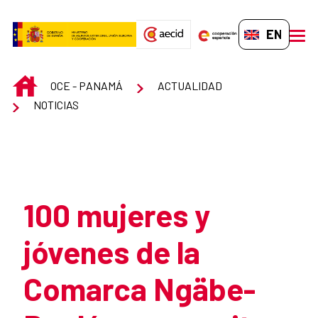
Skip to Main Content
EN-GB
men
INICIO
OCE - PANAMÁ
ACTUALIDAD
NOTICIAS
Atrás
100 mujeres y
jóvenes de la
Comarca Ngäbe-