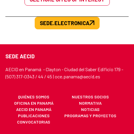
SEDE.ELECTRONICA
SEDE AECID
AECID en Panamá - Clayton - Ciudad del Saber Edificio 179 -
(507) 317-0343 / 44 / 45 | oce.panama@aecid.es
QUIÉNES SOMOS
NUESTROS SOCIOS
OFICINA EN PANAMÁ
NORMATIVA
AECID EN PANAMÁ
NOTICIAS
PUBLICACIONES
PROGRAMAS Y PROYECTOS
CONVOCATORIAS