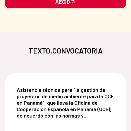
AECID
TEXTO.CONVOCATORIA
Asistencia técnica para “la gestión de proyecto
Asistencia técnica para “la gestión de
proyectos de medio ambiente para la OCE
en Panamá”, que lleva la Oficina de
Cooperación Española en Panamá (OCE),
de acuerdo con las normas y
procedimiento de la Agencia Española de
Cooperación Internacional para el