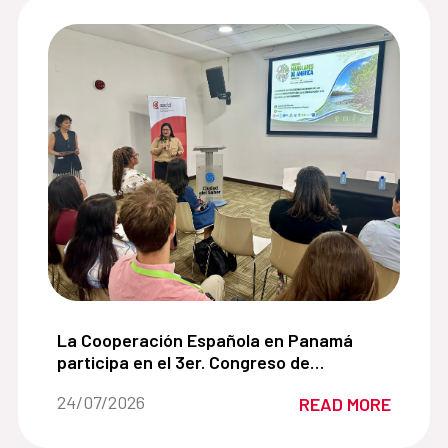
 de cooperación con la Alianza para el Desarrollo Sos
La Cooperación Española en Panamá participa en
La Cooperación Española en Panamá
participa en el 3er. Congreso de
Manglares de América impulsando
Date of the news::
24/07/2026
READ MORE
soluciones basadas en la naturaleza