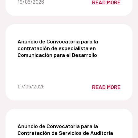
Date of the news::
19/06/2026
READ MORE
Desarrollo (AECID).
Anuncio de Convocatoria para la contratación de
Anuncio de Convocatoria para la
contratación de especialista en
Comunicación para el Desarrollo
Date of the news::
07/05/2026
READ MORE
Anuncio de Convocatoria para la Contratación de
Anuncio de Convocatoria para la
Contratación de Servicios de Auditoría