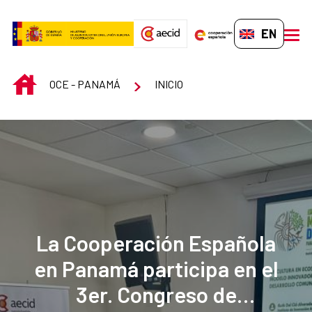
Skip to Main Content
EN-GB
men
INICIO
OCE - PANAMÁ
INICIO
La Cooperación Española
en Panamá participa en el
3er. Congreso de