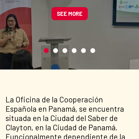
Manglares de América
impulsando soluciones
SEE MORE
basadas en la naturaleza
La Oficina de la Cooperación
Española en Panamá, se encuentra
situada en la Ciudad del Saber de
Clayton, en la Ciudad de Panamá.
Funcionalmente dependiente de la