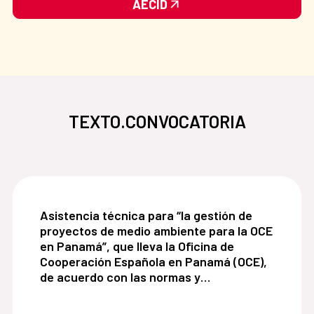
AECID
TEXTO.CONVOCATORIA
Asistencia técnica para “la gestión de proyecto
Asistencia técnica para “la gestión de
proyectos de medio ambiente para la OCE
en Panamá”, que lleva la Oficina de
Cooperación Española en Panamá (OCE),
de acuerdo con las normas y
procedimiento de la Agencia Española de
Cooperación Internacional para el