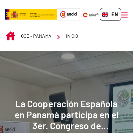
Skip to Main Content
EN-GB
men
INICIO
OCE - PANAMÁ
INICIO
La Cooperación Española
en Panamá participa en el
3er. Congreso de