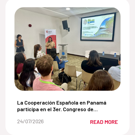
 de cooperación con la Alianza para el Desarrollo Sos
La Cooperación Española en Panamá participa en
La Cooperación Española en Panamá
participa en el 3er. Congreso de
Manglares de América impulsando
Date of the news::
24/07/2026
READ MORE
soluciones basadas en la naturaleza