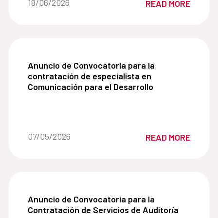
Date of the news::
19/06/2026
READ MORE
Desarrollo (AECID).
Anuncio de Convocatoria para la contratación de
Anuncio de Convocatoria para la
contratación de especialista en
Comunicación para el Desarrollo
Date of the news::
07/05/2026
READ MORE
Anuncio de Convocatoria para la Contratación de
Anuncio de Convocatoria para la
Contratación de Servicios de Auditoría