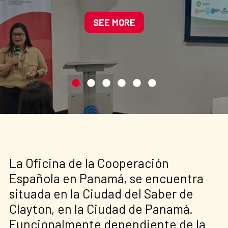
Manglares de América
impulsando soluciones
SEE MORE
basadas en la naturaleza
La Oficina de la Cooperación
Española en Panamá, se encuentra
situada en la Ciudad del Saber de
Clayton, en la Ciudad de Panamá.
Funcionalmente dependiente de la