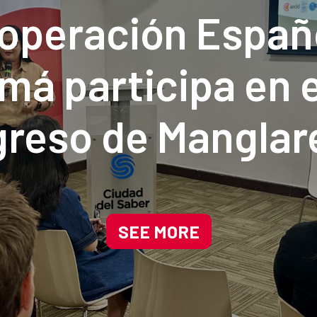
operación Españ
á participa en e
reso de Manglar
a impulsando sol
adas en la natura
SEE MORE