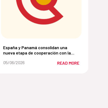
lsando soluciones basadas en la naturaleza:
 su liderazgo para la mejora de la gestión de los Gran
España y Panamá consolidan una nueva etapa de cooper
España y Panamá consolidan una
nueva etapa de cooperación con la
Alianza para el Desarrollo Sostenible
Date of the news::
05/06/2026
READ MORE
2026–2030