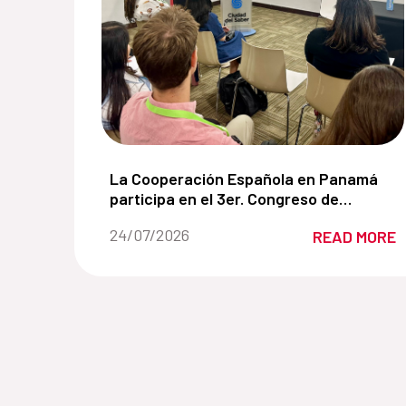
La Cooperación Española en Panamá parti
La Cooperación Española en Panamá
participa en el 3er. Congreso de
Manglares de América impulsando
Date of the news::
24/07/2026
READ MORE
soluciones basadas en la naturaleza