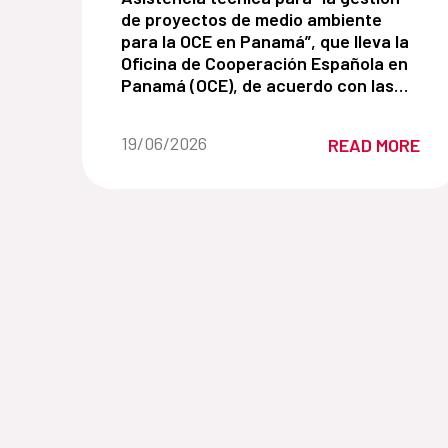
de proyectos de medio ambiente
para la OCE en Panamá”, que lleva la
Oficina de Cooperación Española en
Panamá (OCE), de acuerdo con las
normas y procedimiento de la
Agencia Española de Cooperación
Date of the news::
19/06/2026
READ MORE
Internacional para el Desarrollo
(AECID).