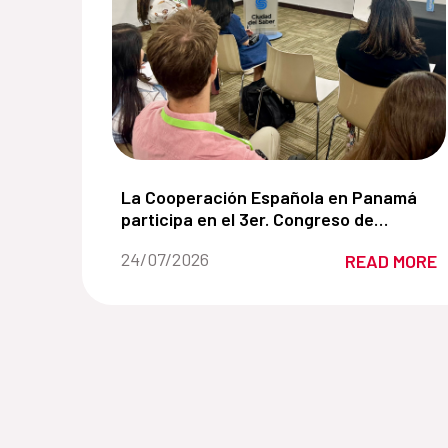
La Cooperación Española en Panamá parti
La Cooperación Española en Panamá
participa en el 3er. Congreso de
Manglares de América impulsando
Date of the news::
24/07/2026
READ MORE
soluciones basadas en la naturaleza