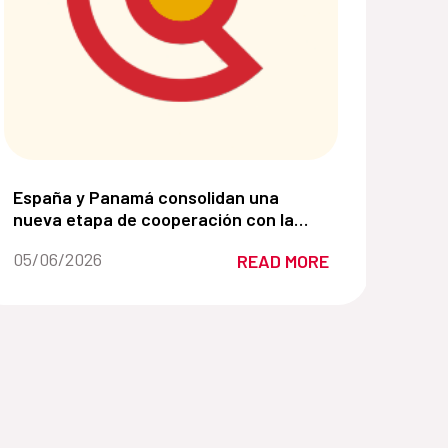
lsando soluciones basadas en la naturaleza:
 su liderazgo para la mejora de la gestión de los Gran
España y Panamá consolidan una nueva etapa de cooper
España y Panamá consolidan una
nueva etapa de cooperación con la
Alianza para el Desarrollo Sostenible
Date of the news::
05/06/2026
READ MORE
2026–2030