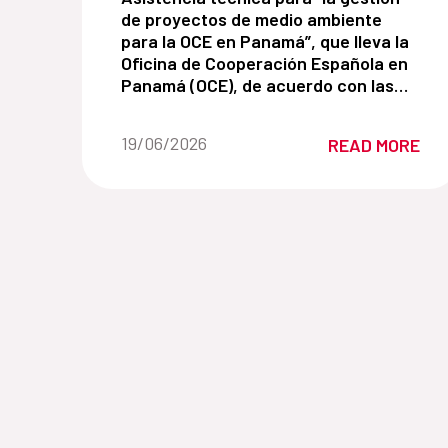
de proyectos de medio ambiente
para la OCE en Panamá”, que lleva la
Oficina de Cooperación Española en
Panamá (OCE), de acuerdo con las
normas y procedimiento de la
Agencia Española de Cooperación
Date of the news::
19/06/2026
READ MORE
Internacional para el Desarrollo
(AECID).