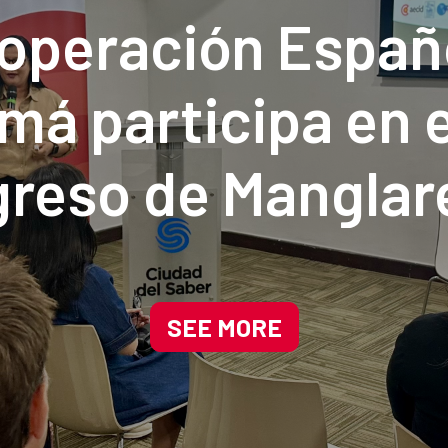
operación Españ
á participa en e
reso de Manglar
a impulsando sol
adas en la natura
SEE MORE