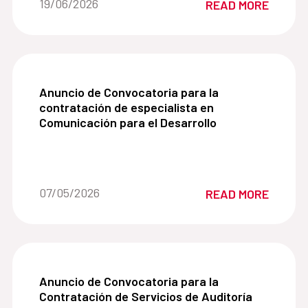
Date of the news::
19/06/2026
READ MORE
Desarrollo (AECID).
Anuncio de Convocatoria para la contratación de
Anuncio de Convocatoria para la
contratación de especialista en
Comunicación para el Desarrollo
Date of the news::
07/05/2026
READ MORE
Anuncio de Convocatoria para la Contratación de
Anuncio de Convocatoria para la
Contratación de Servicios de Auditoría