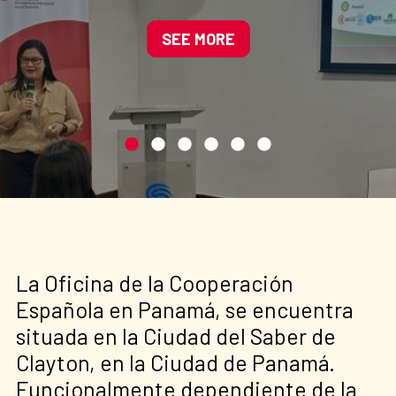
Manglares de América
impulsando soluciones
SEE MORE
basadas en la naturaleza
La Oficina de la Cooperación
Española en Panamá, se encuentra
situada en la Ciudad del Saber de
Clayton, en la Ciudad de Panamá.
Funcionalmente dependiente de la