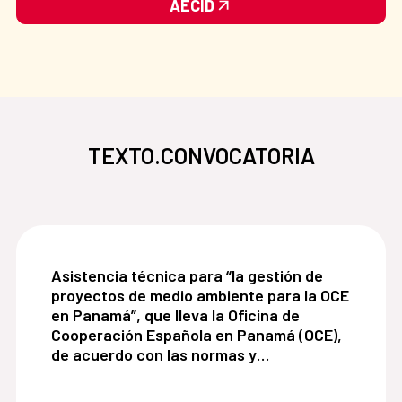
AECID
TEXTO.CONVOCATORIA
Asistencia técnica para “la gestión de proyecto
Asistencia técnica para “la gestión de
proyectos de medio ambiente para la OCE
en Panamá”, que lleva la Oficina de
Cooperación Española en Panamá (OCE),
de acuerdo con las normas y
procedimiento de la Agencia Española de
Cooperación Internacional para el