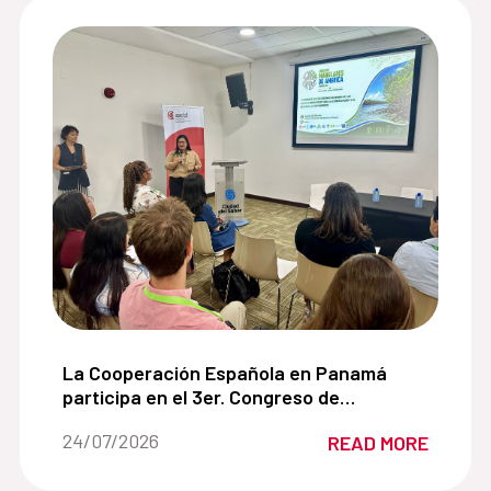
 de cooperación con la Alianza para el Desarrollo Sos
La Cooperación Española en Panamá participa en
La Cooperación Española en Panamá
participa en el 3er. Congreso de
Manglares de América impulsando
Date of the news::
24/07/2026
READ MORE
soluciones basadas en la naturaleza