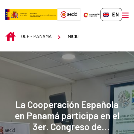
Skip to Main Content
EN-GB
men
INICIO
OCE - PANAMÁ
INICIO
La Cooperación Española
en Panamá participa en el
3er. Congreso de