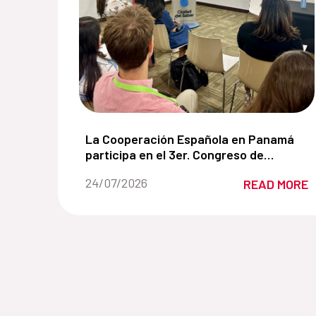
La Cooperación Española en Panamá parti
La Cooperación Española en Panamá
participa en el 3er. Congreso de
Manglares de América impulsando
Date of the news::
24/07/2026
READ MORE
soluciones basadas en la naturaleza