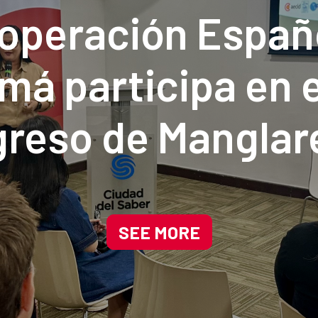
operación Españ
á participa en e
reso de Manglar
a impulsando sol
adas en la natura
SEE MORE