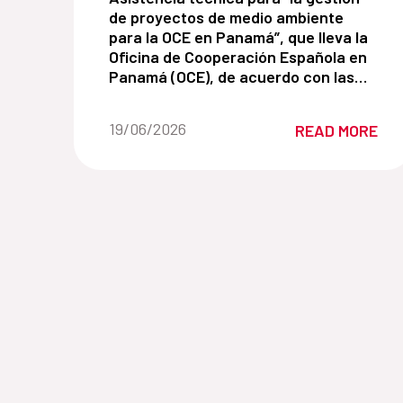
de proyectos de medio ambiente
para la OCE en Panamá”, que lleva la
Oficina de Cooperación Española en
Panamá (OCE), de acuerdo con las
normas y procedimiento de la
Agencia Española de Cooperación
Date of the news::
19/06/2026
READ MORE
Internacional para el Desarrollo
(AECID).