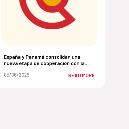
lsando soluciones basadas en la naturaleza:
 su liderazgo para la mejora de la gestión de los Gran
España y Panamá consolidan una nueva etapa de cooper
España y Panamá consolidan una
nueva etapa de cooperación con la
Alianza para el Desarrollo Sostenible
Date of the news::
05/06/2026
READ MORE
2026–2030