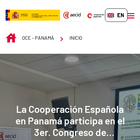
Skip to Main Content
EN-GB
men
INICIO
OCE - PANAMÁ
INICIO
La Cooperación Española
en Panamá participa en el
3er. Congreso de