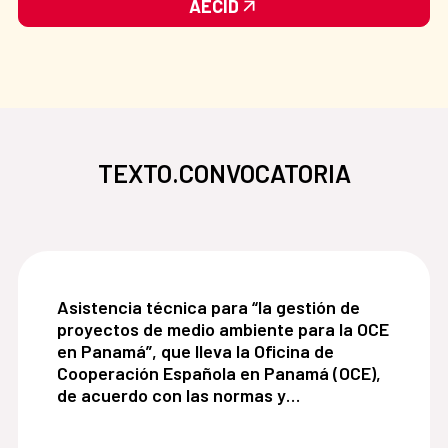
AECID
TEXTO.CONVOCATORIA
Asistencia técnica para “la gestión de proyecto
Asistencia técnica para “la gestión de
proyectos de medio ambiente para la OCE
en Panamá”, que lleva la Oficina de
Cooperación Española en Panamá (OCE),
de acuerdo con las normas y
procedimiento de la Agencia Española de
Cooperación Internacional para el