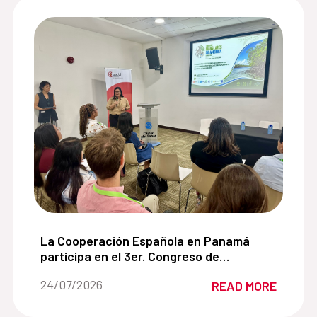
 de cooperación con la Alianza para el Desarrollo Sos
La Cooperación Española en Panamá participa en
La Cooperación Española en Panamá
participa en el 3er. Congreso de
Manglares de América impulsando
Date of the news::
24/07/2026
READ MORE
soluciones basadas en la naturaleza