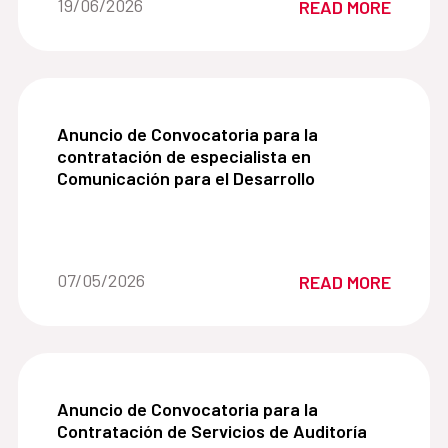
Date of the news::
19/06/2026
READ MORE
Desarrollo (AECID).
Anuncio de Convocatoria para la contratación de
Anuncio de Convocatoria para la
contratación de especialista en
Comunicación para el Desarrollo
Date of the news::
07/05/2026
READ MORE
Anuncio de Convocatoria para la Contratación de
Anuncio de Convocatoria para la
Contratación de Servicios de Auditoría