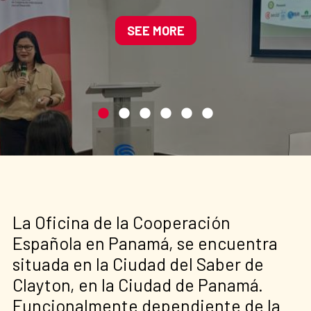
Manglares de América
impulsando soluciones
SEE MORE
basadas en la naturaleza
La Oficina de la Cooperación
Española en Panamá, se encuentra
situada en la Ciudad del Saber de
Clayton, en la Ciudad de Panamá.
Funcionalmente dependiente de la