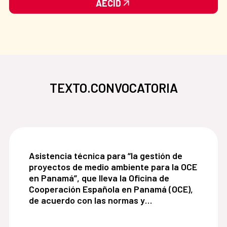
AECID
TEXTO.CONVOCATORIA
Asistencia técnica para “la gestión de proyecto
Asistencia técnica para “la gestión de
proyectos de medio ambiente para la OCE
en Panamá”, que lleva la Oficina de
Cooperación Española en Panamá (OCE),
de acuerdo con las normas y
procedimiento de la Agencia Española de
Cooperación Internacional para el