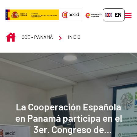
Skip to Main Content
EN-GB
men
INICIO
OCE - PANAMÁ
INICIO
La Cooperación Española
en Panamá participa en el
3er. Congreso de