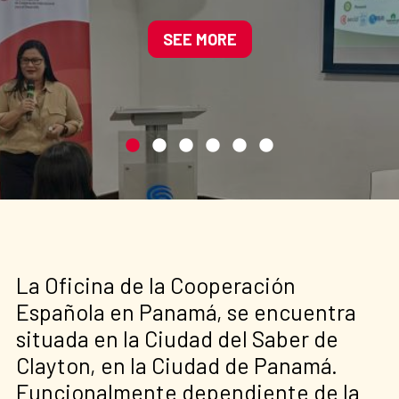
Manglares de América
impulsando soluciones
SEE MORE
basadas en la naturaleza
La Oficina de la Cooperación
Española en Panamá, se encuentra
situada en la Ciudad del Saber de
Clayton, en la Ciudad de Panamá.
Funcionalmente dependiente de la