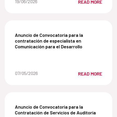
Date of the news::
19/06/2026
READ MORE
Desarrollo (AECID).
Anuncio de Convocatoria para la contratación de
Anuncio de Convocatoria para la
contratación de especialista en
Comunicación para el Desarrollo
Date of the news::
07/05/2026
READ MORE
Anuncio de Convocatoria para la Contratación de
Anuncio de Convocatoria para la
Contratación de Servicios de Auditoría