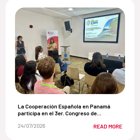
 de cooperación con la Alianza para el Desarrollo Sos
La Cooperación Española en Panamá participa en
La Cooperación Española en Panamá
participa en el 3er. Congreso de
Manglares de América impulsando
Date of the news::
24/07/2026
READ MORE
soluciones basadas en la naturaleza