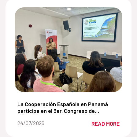
 de cooperación con la Alianza para el Desarrollo Sos
La Cooperación Española en Panamá participa en
La Cooperación Española en Panamá
participa en el 3er. Congreso de
Manglares de América impulsando
Date of the news::
24/07/2026
READ MORE
soluciones basadas en la naturaleza