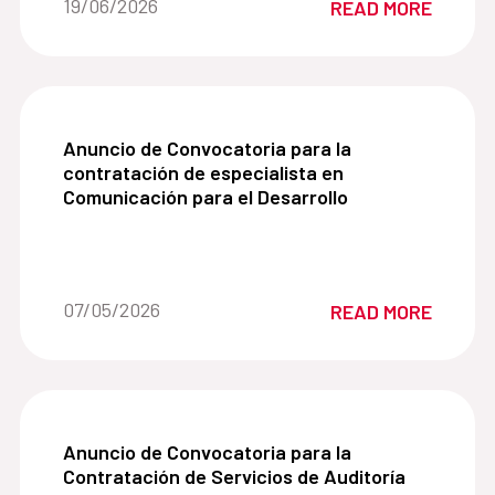
Date of the news::
19/06/2026
READ MORE
Desarrollo (AECID).
Anuncio de Convocatoria para la contratación de
Anuncio de Convocatoria para la
contratación de especialista en
Comunicación para el Desarrollo
Date of the news::
07/05/2026
READ MORE
Anuncio de Convocatoria para la Contratación de
Anuncio de Convocatoria para la
Contratación de Servicios de Auditoría