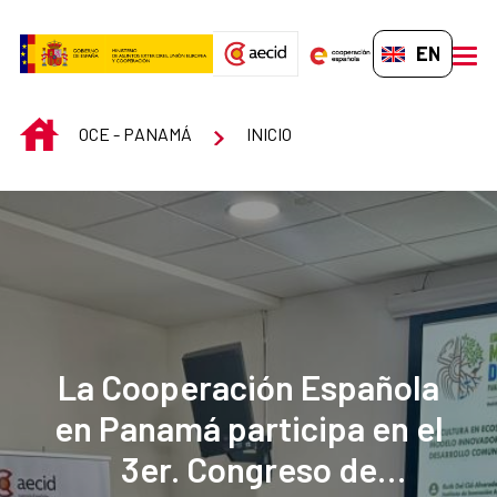
Skip to Main Content
EN-GB
men
INICIO
OCE - PANAMÁ
INICIO
La Cooperación Española
en Panamá participa en el
3er. Congreso de