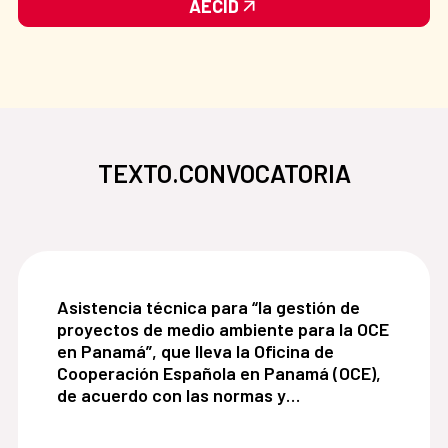
AECID
TEXTO.CONVOCATORIA
Asistencia técnica para “la gestión de proyecto
Asistencia técnica para “la gestión de
proyectos de medio ambiente para la OCE
en Panamá”, que lleva la Oficina de
Cooperación Española en Panamá (OCE),
de acuerdo con las normas y
procedimiento de la Agencia Española de
Cooperación Internacional para el