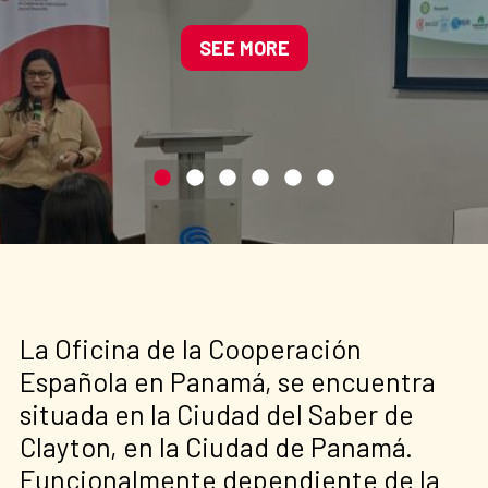
Manglares de América
impulsando soluciones
SEE MORE
basadas en la naturaleza
La Oficina de la Cooperación
Española en Panamá, se encuentra
situada en la Ciudad del Saber de
Clayton, en la Ciudad de Panamá.
Funcionalmente dependiente de la